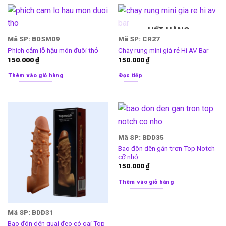
HẾT HÀNG
Mã SP: BDSM09
Mã SP: CR27
Phích cắm lỗ hậu môn đuôi thỏ
Chày rung mini giá rẻ Hi AV Bar
150.000
₫
150.000
₫
Thêm vào giỏ hàng
Đọc tiếp
Mã SP: BDD35
Bao đôn dên gân trơn Top Notch
cỡ nhỏ
150.000
₫
Thêm vào giỏ hàng
Mã SP: BDD31
Bao đôn dên quai đeo có gai Top