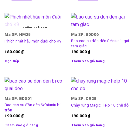
HẾT HÀNG
Mã SP: HM25
Mã SP: BDD06
Bao cao su đôn dên Se’niuniu gai
Phích nhét hậu môn đuôi chó K9
tam giác
180.000
₫
190.000
₫
Đọc tiếp
Thêm vào giỏ hàng
Mã SP: BDD01
Mã SP: CR28
Bao cao su đôn dên Se’niuniu bi
Chày rung Magic Help 10 chế độ
tròn
190.000
₫
190.000
₫
Thêm vào giỏ hàng
Thêm vào giỏ hàng