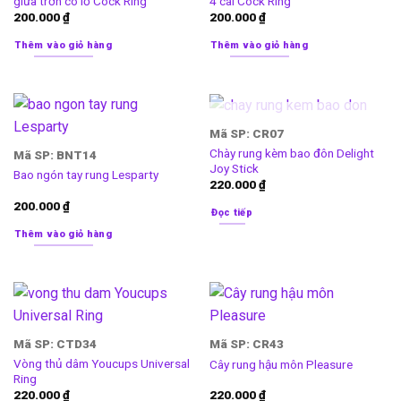
giữa trơn có lỗ Cock Ring
4 cái Cock Ring
200.000
₫
200.000
₫
Thêm vào giỏ hàng
Thêm vào giỏ hàng
HẾT HÀNG
Mã SP: CR07
Chày rung kèm bao đôn Delight
Mã SP: BNT14
Joy Stick
Bao ngón tay rung Lesparty
220.000
₫
200.000
₫
Đọc tiếp
Thêm vào giỏ hàng
Mã SP: CTD34
Mã SP: CR43
Vòng thủ dâm Youcups Universal
Cây rung hậu môn Pleasure
Ring
220.000
₫
220.000
₫