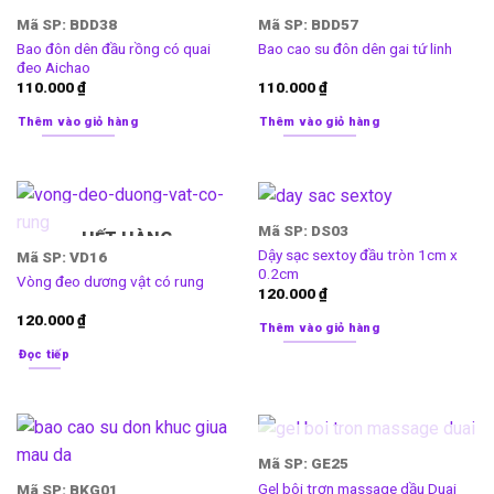
Mã SP: BDD38
Mã SP: BDD57
Bao đôn dên đầu rồng có quai
Bao cao su đôn dên gai tứ linh
đeo Aichao
110.000
₫
110.000
₫
Thêm vào giỏ hàng
Thêm vào giỏ hàng
Mã SP: DS03
HẾT HÀNG
Dậy sạc sextoy đầu tròn 1cm x
Mã SP: VD16
0.2cm
Vòng đeo dương vật có rung
120.000
₫
120.000
₫
Thêm vào giỏ hàng
Đọc tiếp
HẾT HÀNG
Mã SP: GE25
Gel bôi trơn massage dầu Duai
Mã SP: BKG01