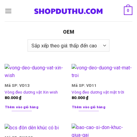
Bỏ
0
qua
nội
dung
OEM
Mã SP: VD13
Mã SP: VD11
Vòng đeo dương vật Xin wish
Vòng đeo dương vật mặt trời
80.000
₫
80.000
₫
Thêm vào giỏ hàng
Thêm vào giỏ hàng