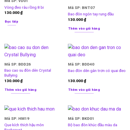
Mã SP: VD01
Vòng đeo râu rồng 8 bi
Mã SP: BNT07
130.000
₫
Bao đôn ngón tay rung đầu
130.000
₫
Đọc tiếp
Thêm vào giỏ hàng
Mã SP: BDD26
Mã SP: BDD40
Bao cao su đôn dên Crystal
Bao đôn dên gân trơn có quai đeo
Bullying
130.000
₫
130.000
₫
Thêm vào giỏ hàng
Thêm vào giỏ hàng
Mã SP: HM19
Mã SP: BKD01
Que kích thích hậu môn
Bộ bao đôn khúc đầu màu da
Backcourt