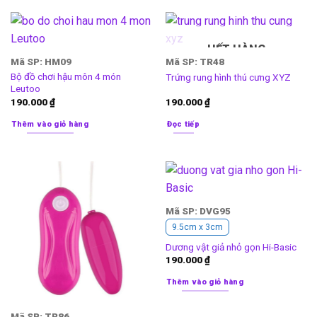
HẾT HÀNG
Mã SP: HM09
Mã SP: TR48
Bộ đồ chơi hậu môn 4 món
Trứng rung hình thú cưng XYZ
Leutoo
190.000
₫
190.000
₫
Thêm vào giỏ hàng
Đọc tiếp
Mã SP: DVG95
9.5cm x 3cm
Dương vật giả nhỏ gọn Hi-Basic
190.000
₫
Thêm vào giỏ hàng
Mã SP: TR86