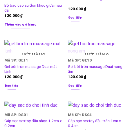
Bộ bao cao su đôn khúc giữa màu
120.000
₫
da
120.000
₫
Đọc tiếp
Thêm vào giỏ hàng
HẾT HÀNG
HẾT HÀNG
Mã SP: GE11
Mã SP: GE10
Gel bôi trơn massage Duai mát
Gel bôi trơn massage Duai nóng
lạnh
ấm
120.000
₫
120.000
₫
Đọc tiếp
Đọc tiếp
Mã SP: DS01
Mã SP: DS04
Cáp sạc sextoy đầu nhọn 1.2cm x
Cáp sạc sextoy đầu tròn 1cm x
0.2cm
0.4cm