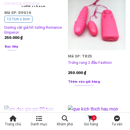
HẾT HÀNG
Mã SP: DVG16
13.7cm x 3cm
Dương vật giả hít tường Romance
Emperor
250.000
₫
Đọc tiếp
Mã SP: TR25
Trứng rung 2 đầu Fashion
250.000
₫
Thêm vào giỏ hàng
HẾT HÀNG
0
Mã SP: ADG21
Trang chủ
Danh mục
Khám phá
Giỏ hàng
Tư vấn
Âm đạo giả mềm mại như gái 20
Mã SP: HM11