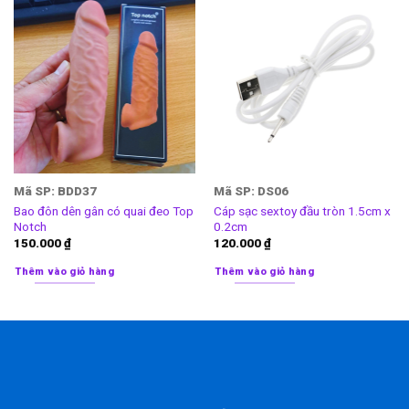
Mã SP: BDD37
Mã SP: DS06
Bao đôn dên gân có quai đeo Top
Cáp sạc sextoy đầu tròn 1.5cm x
Notch
0.2cm
150.000
₫
120.000
₫
Thêm vào giỏ hàng
Thêm vào giỏ hàng