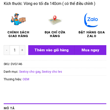
Kích thước: Vòng eo tối đa 140cm ( có thể điều chỉnh )
CHÍNH SÁCH
ĐỊA CHỈ CỬA
ĐẶT HÀNG QUA
GIAO HÀNG
HÀNG
ZALO
Quần dây đeo dương vật Harnais số lượng
Thêm vào giỏ hàng
Mua ngay
SKU:
DVG146
Danh mục:
Sextoy cho gay
,
Sextoy cho les
Thương hiệu:
OEM
MÔ TẢ