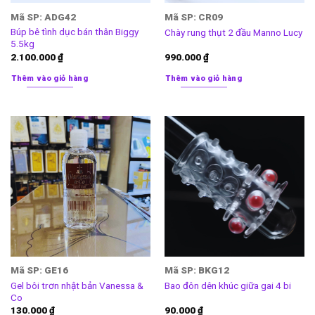
Mã SP: ADG42
Mã SP: CR09
Búp bê tình dục bán thân Biggy
Chày rung thụt 2 đầu Manno Lucy
5.5kg
2.100.000
₫
990.000
₫
Thêm vào giỏ hàng
Thêm vào giỏ hàng
Mã SP: GE16
Mã SP: BKG12
Gel bôi trơn nhật bản Vanessa &
Bao đôn dên khúc giữa gai 4 bi
Co
130.000
₫
90.000
₫