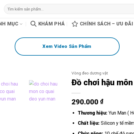
Tìm
kiếm:
NH MỤC
KHÁM PHÁ
CHÍNH SÁCH – ƯU ĐÃI
Xem Video Sản Phẩm
Vòng đeo dương vật
Đồ chơi hậu môn
290.000
₫
Thương hiệu:
Yun Man ( H
Chất liệu:
Silicon y tế mề
Chức năng:
10 chế độ run