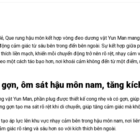
 lẻ, Que rung hậu môn kết hợp vòng đeo dương vật Yun Man mang 
 động cảm giác từ sâu bên trong đến bên ngoài. Sự kết hợp giữa
ch thích liền mạch, khiến mỗi chuyển động trở nên rõ rệt, nhạy cảm 
eo một cách táo bạo hơn, nơi khoái cảm không đến từ một điểm, m
 gợn, ôm sát hậu môn nam, tăng kích 
 vật Yun Man, phần plug được thiết kế cong nhẹ và có gợn, giú
ng gợn tạo ma sát rõ rệt khi di chuyển, giúp tăng cảm giác mà kh
tạo áp lực lên khu vực nhạy cảm bên trong hậu môn nam, nơi liên 
ảm giác rõ ràng và sâu hơn so với kích thích bên ngoài.