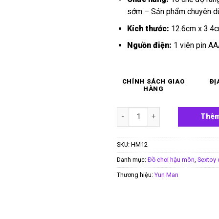
sớm – Sản phẩm chuyên dù
Kích thước:
12.6cm x 3.4
Nguồn điện:
1 viên pin A
CHÍNH SÁCH GIAO
ĐỊ
HÀNG
Đồ chơi hậu môn có quai đeo
Thêm
SKU:
HM12
Danh mục:
Đồ chơi hậu môn
,
Sextoy 
Thương hiệu:
Yun Man