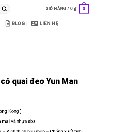
GIỎ HÀNG /
0
₫
0
BLOG
LIÊN HỆ
 có quai đeo Yun Man
ong Kong )
m mại và nhựa abs
g – Kích thích hậu môn – Chống xuất tinh