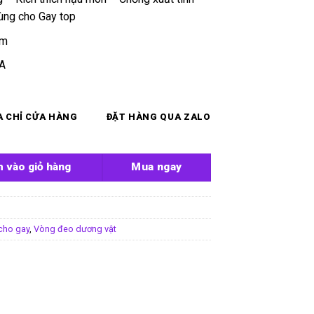
ng cho Gay top
cm
AA
A CHỈ CỬA HÀNG
ĐẶT HÀNG QUA ZALO
 Yun Man số lượng
 vào giỏ hàng
Mua ngay
cho gay
,
Vòng đeo dương vật