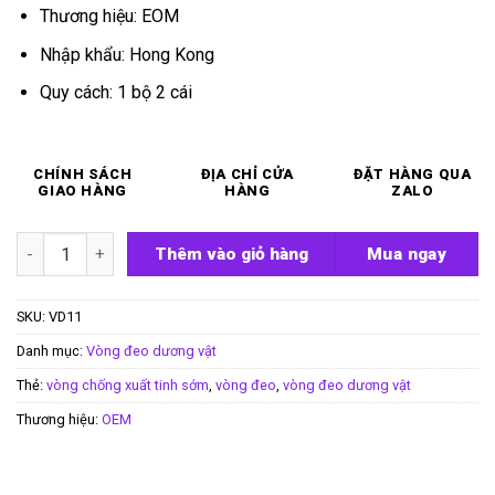
Thương hiệu: EOM
Nhập khẩu: Hong Kong
Quy cách: 1 bộ 2 cái
CHÍNH SÁCH
ĐỊA CHỈ CỬA
ĐẶT HÀNG QUA
GIAO HÀNG
HÀNG
ZALO
Vòng đeo dương vật mặt trời số lượng
Thêm vào giỏ hàng
Mua ngay
SKU:
VD11
Danh mục:
Vòng đeo dương vật
Thẻ:
vòng chống xuất tinh sớm
,
vòng đeo
,
vòng đeo dương vật
Thương hiệu:
OEM