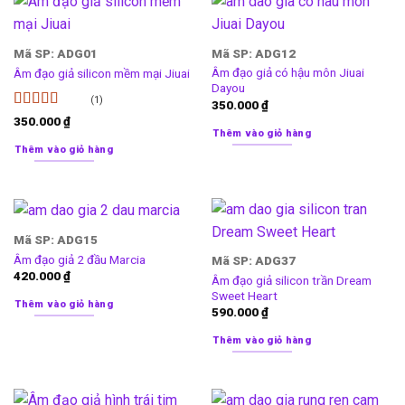
Mã SP: ADG01
Mã SP: ADG12
Âm đạo giả có hậu môn Jiuai
Âm đạo giả silicon mềm mại Jiuai
Dayou
(1)
350.000
₫
Được xếp
350.000
₫
hạng
4
5
Thêm vào giỏ hàng
sao
Thêm vào giỏ hàng
Mã SP: ADG15
Âm đạo giả 2 đầu Marcia
Mã SP: ADG37
420.000
₫
Âm đạo giả silicon trần Dream
Sweet Heart
Thêm vào giỏ hàng
590.000
₫
Thêm vào giỏ hàng