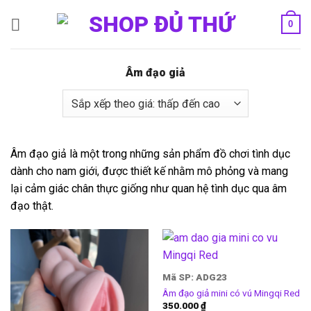
Bỏ
0
qua
nội
dung
Âm đạo giả
Âm đạo giả là một trong những sản phẩm đồ chơi tình dục
dành cho nam giới, được thiết kế nhằm mô phỏng và mang
lại cảm giác chân thực giống như quan hệ tình dục qua âm
đạo thật.
Mã SP: ADG23
Âm đạo giả mini có vú Mingqi Red
350.000
₫