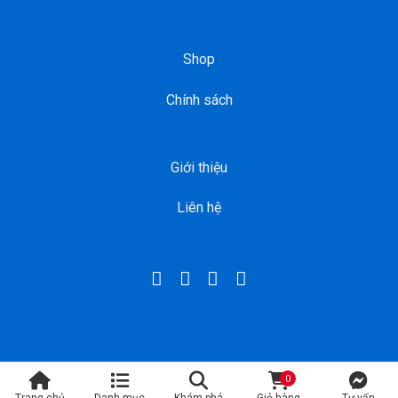
Shop
Chính sách
Giới thiệu
Liên hệ
0
shopduthu.com 2026