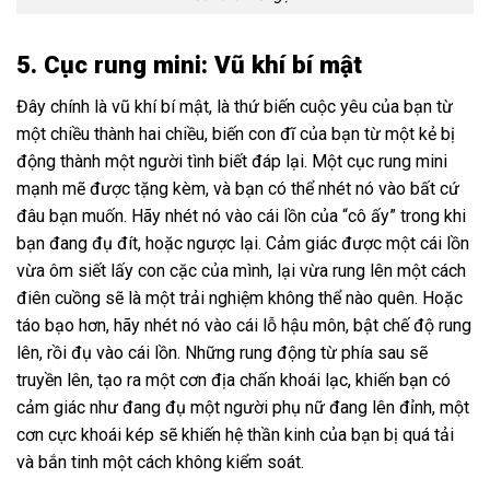
5. Cục rung mini: Vũ khí bí mật
Đây chính là vũ khí bí mật, là thứ biến cuộc yêu của bạn từ
một chiều thành hai chiều, biến con đĩ của bạn từ một kẻ bị
động thành một người tình biết đáp lại. Một cục rung mini
mạnh mẽ được tặng kèm, và bạn có thể nhét nó vào bất cứ
đâu bạn muốn. Hãy nhét nó vào cái lồn của “cô ấy” trong khi
bạn đang đụ đít, hoặc ngược lại. Cảm giác được một cái lồn
vừa ôm siết lấy con cặc của mình, lại vừa rung lên một cách
điên cuồng sẽ là một trải nghiệm không thể nào quên. Hoặc
táo bạo hơn, hãy nhét nó vào cái lỗ hậu môn, bật chế độ rung
lên, rồi đụ vào cái lồn. Những rung động từ phía sau sẽ
truyền lên, tạo ra một cơn địa chấn khoái lạc, khiến bạn có
cảm giác như đang đụ một người phụ nữ đang lên đỉnh, một
cơn cực khoái kép sẽ khiến hệ thần kinh của bạn bị quá tải
và bắn tinh một cách không kiểm soát.