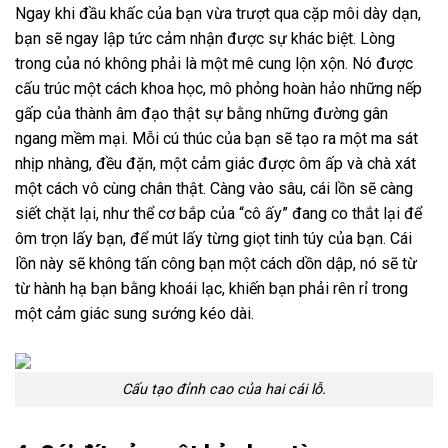
Ngay khi đầu khấc của bạn vừa trượt qua cặp môi dày dạn,
bạn sẽ ngay lập tức cảm nhận được sự khác biệt. Lòng
trong của nó không phải là một mê cung lộn xộn. Nó được
cấu trúc một cách khoa học, mô phỏng hoàn hảo những nếp
gấp của thành âm đạo thật sự bằng những đường gân
ngang mềm mại. Mỗi cú thúc của bạn sẽ tạo ra một ma sát
nhịp nhàng, đều đặn, một cảm giác được ôm ấp và chà xát
một cách vô cùng chân thật. Càng vào sâu, cái lồn sẽ càng
siết chặt lại, như thể cơ bắp của “cô ấy” đang co thắt lại để
ôm trọn lấy bạn, để mút lấy từng giọt tinh túy của bạn. Cái
lồn này sẽ không tấn công bạn một cách dồn dập, nó sẽ từ
từ hành hạ bạn bằng khoái lạc, khiến bạn phải rên rỉ trong
một cảm giác sung sướng kéo dài.
Cấu tạo đỉnh cao của hai cái lỗ.