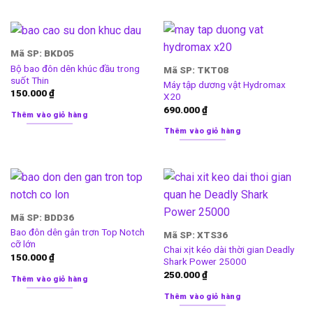
Mã SP: BKD05
Bộ bao đôn dên khúc đầu trong
Mã SP: TKT08
suốt Thin
Máy tập dương vật Hydromax
150.000
₫
X20
690.000
₫
Thêm vào giỏ hàng
Thêm vào giỏ hàng
Mã SP: BDD36
Bao đôn dên gân trơn Top Notch
Mã SP: XTS36
cỡ lớn
Chai xịt kéo dài thời gian Deadly
150.000
₫
Shark Power 25000
250.000
₫
Thêm vào giỏ hàng
Thêm vào giỏ hàng