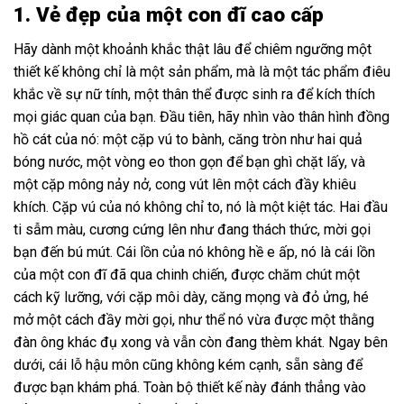
1. Vẻ đẹp của một con đĩ cao cấp
Hãy dành một khoảnh khắc thật lâu để chiêm ngưỡng một
thiết kế không chỉ là một sản phẩm, mà là một tác phẩm điêu
khắc về sự nữ tính, một thân thể được sinh ra để kích thích
mọi giác quan của bạn. Đầu tiên, hãy nhìn vào thân hình đồng
hồ cát của nó: một cặp vú to bành, căng tròn như hai quả
bóng nước, một vòng eo thon gọn để bạn ghì chặt lấy, và
một cặp mông nảy nở, cong vút lên một cách đầy khiêu
khích. Cặp vú của nó không chỉ to, nó là một kiệt tác. Hai đầu
ti sẫm màu, cương cứng lên như đang thách thức, mời gọi
bạn đến bú mút. Cái lồn của nó không hề e ấp, nó là cái lồn
của một con đĩ đã qua chinh chiến, được chăm chút một
cách kỹ lưỡng, với cặp môi dày, căng mọng và đỏ ửng, hé
mở một cách đầy mời gọi, như thể nó vừa được một thằng
đàn ông khác đụ xong và vẫn còn đang thèm khát. Ngay bên
dưới, cái lỗ hậu môn cũng không kém cạnh, sẵn sàng để
được bạn khám phá. Toàn bộ thiết kế này đánh thẳng vào