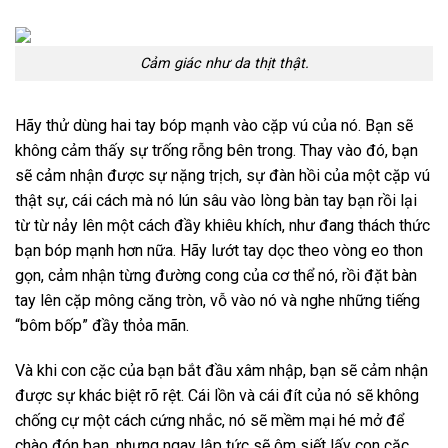
Cảm giác như da thịt thật.
Hãy thử dùng hai tay bóp mạnh vào cặp vú của nó. Bạn sẽ
không cảm thấy sự trống rỗng bên trong. Thay vào đó, bạn
sẽ cảm nhận được sự nặng trịch, sự đàn hồi của một cặp vú
thật sự, cái cách mà nó lún sâu vào lòng bàn tay bạn rồi lại
từ từ nảy lên một cách đầy khiêu khích, như đang thách thức
bạn bóp mạnh hơn nữa. Hãy lướt tay dọc theo vòng eo thon
gọn, cảm nhận từng đường cong của cơ thể nó, rồi đặt bàn
tay lên cặp mông căng tròn, vỗ vào nó và nghe những tiếng
“bôm bốp” đầy thỏa mãn.
Và khi con cặc của bạn bắt đầu xâm nhập, bạn sẽ cảm nhận
được sự khác biệt rõ rệt. Cái lồn và cái đít của nó sẽ không
chống cự một cách cứng nhắc, nó sẽ mềm mại hé mở để
chào đón bạn, nhưng ngay lập tức sẽ ôm siết lấy con cặc