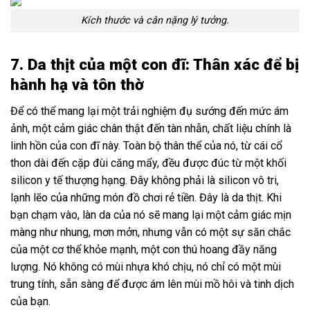
Kích thước và cân nặng lý tưởng.
7. Da thịt của một con đĩ: Thân xác để bị
hành hạ và tôn thờ
Để có thể mang lại một trải nghiệm đụ sướng đến mức ám
ảnh, một cảm giác chân thật đến tàn nhẫn, chất liệu chính là
linh hồn của con đĩ này. Toàn bộ thân thể của nó, từ cái cổ
thon dài đến cặp đùi căng mẩy, đều được đúc từ một khối
silicon y tế thượng hạng. Đây không phải là silicon vô tri,
lạnh lẽo của những món đồ chơi rẻ tiền. Đây là da thịt. Khi
bạn chạm vào, làn da của nó sẽ mang lại một cảm giác mịn
màng như nhung, mơn mởn, nhưng vẫn có một sự săn chắc
của một cơ thể khỏe mạnh, một con thú hoang đầy năng
lượng. Nó không có mùi nhựa khó chịu, nó chỉ có một mùi
trung tính, sẵn sàng để được ám lên mùi mồ hôi và tinh dịch
của bạn.