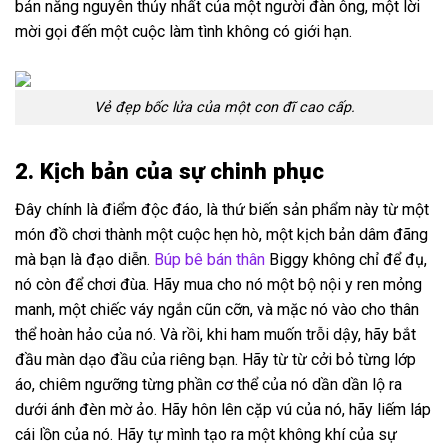
bản năng nguyên thủy nhất của một người đàn ông, một lời
mời gọi đến một cuộc làm tình không có giới hạn.
Vẻ đẹp bốc lửa của một con đĩ cao cấp.
2. Kịch bản của sự chinh phục
Đây chính là điểm độc đáo, là thứ biến sản phẩm này từ một
món đồ chơi thành một cuộc hẹn hò, một kịch bản dâm đãng
mà bạn là đạo diễn.
Búp bê bán thân
Biggy không chỉ để đụ,
nó còn để chơi đùa. Hãy mua cho nó một bộ nội y ren mỏng
manh, một chiếc váy ngắn cũn cỡn, và mặc nó vào cho thân
thể hoàn hảo của nó. Và rồi, khi ham muốn trỗi dậy, hãy bắt
đầu màn dạo đầu của riêng bạn. Hãy từ từ cởi bỏ từng lớp
áo, chiêm ngưỡng từng phần cơ thể của nó dần dần lộ ra
dưới ánh đèn mờ ảo. Hãy hôn lên cặp vú của nó, hãy liếm láp
cái lồn của nó. Hãy tự mình tạo ra một không khí của sự