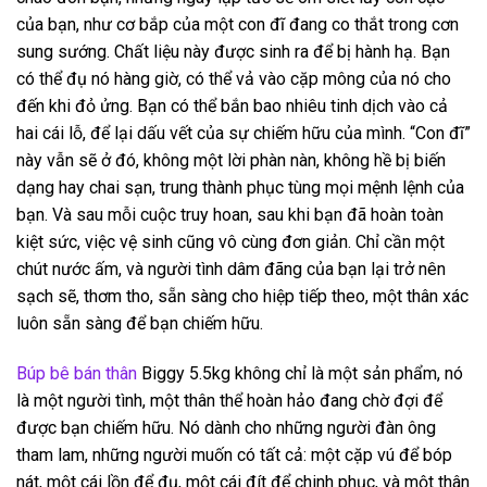
của bạn, như cơ bắp của một con đĩ đang co thắt trong cơn
sung sướng. Chất liệu này được sinh ra để bị hành hạ. Bạn
có thể đụ nó hàng giờ, có thể vả vào cặp mông của nó cho
đến khi đỏ ửng. Bạn có thể bắn bao nhiêu tinh dịch vào cả
hai cái lỗ, để lại dấu vết của sự chiếm hữu của mình. “Con đĩ”
này vẫn sẽ ở đó, không một lời phàn nàn, không hề bị biến
dạng hay chai sạn, trung thành phục tùng mọi mệnh lệnh của
bạn. Và sau mỗi cuộc truy hoan, sau khi bạn đã hoàn toàn
kiệt sức, việc vệ sinh cũng vô cùng đơn giản. Chỉ cần một
chút nước ấm, và người tình dâm đãng của bạn lại trở nên
sạch sẽ, thơm tho, sẵn sàng cho hiệp tiếp theo, một thân xác
luôn sẵn sàng để bạn chiếm hữu.
Búp bê bán thân
Biggy 5.5kg không chỉ là một sản phẩm, nó
là một người tình, một thân thể hoàn hảo đang chờ đợi để
được bạn chiếm hữu. Nó dành cho những người đàn ông
tham lam, những người muốn có tất cả: một cặp vú để bóp
nát, một cái lồn để đụ, một cái đít để chinh phục, và một thân