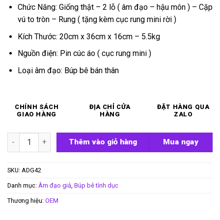
Chức Năng: Giống thật – 2 lỗ ( âm đạo – hậu môn ) – Cặp
vú to tròn – Rung ( tặng kèm cục rung mini rời )
Kích Thước: 20cm x 36cm x 16cm – 5.5kg
Nguồn điện: Pin cúc áo ( cục rung mini )
Loại âm đạo: Búp bê bán thân
CHÍNH SÁCH
ĐỊA CHỈ CỬA
ĐẶT HÀNG QUA
GIAO HÀNG
HÀNG
ZALO
Búp bê tình dục bán thân Biggy 5.5kg số lượng
Thêm vào giỏ hàng
Mua ngay
SKU:
ADG42
Danh mục:
Âm đạo giả
,
Búp bê tình dục
Thương hiệu:
OEM