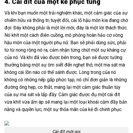
4. Cái đít của một kẻ phục tùng
Và khi bạn muốn một trải nghiệm khác, một cảm giác của sự
chiếm hữu và thống trị tuyệt đối, cái lỗ hậu môn kia đang chờ
đợi. Đây không phải là một lời mời, đây là một lời thách thức.
Nó khít một cách điên cuồng, mô phỏng hoàn hảo cơ vòng
hậu môn của một người phụ nữ. Bạn sẽ phải dùng sức, phải
từ từ nong rộng nó ra, cảm nhận từng chút một sự kháng cự
của nó. Và khi đã vào được bên trong, bạn sẽ được tưởng
thưởng bằng một sự ôm siết đến nghẹt thở, một ma sát mà
không cái lồn nào có thể sánh được. Lòng trong của nó
không có những nếp gấp phức tạp, nó chỉ đơn giản là những
đường ống hẹp, co thắt, mang lại một cảm giác thuần túy
của sự ma sát và lấp đầy. Cảm giác được đụ một cái đít
vừa khít vừa ấm áp sẽ mang lại một loại khoái cảm đầy bản
năng và quyền lực, một sự thỏa mãn của kẻ đi chinh phục.
Cái đít mời gọi.