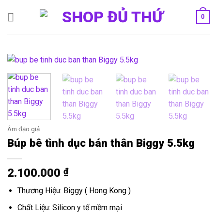
Bỏ
0
qua
nội
dung
Âm đạo giả
Búp bê tình dục bán thân Biggy 5.5kg
2.100.000
₫
Thương Hiệu: Biggy ( Hong Kong )
Chất Liệu: Silicon y tế mềm mại