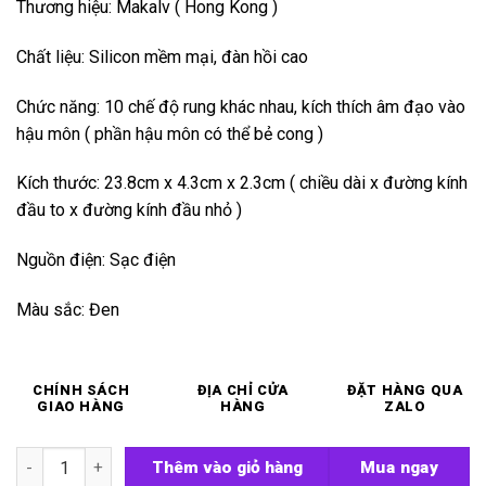
Thương hiệu: Makalv ( Hong Kong )
Chất liệu: Silicon mềm mại, đàn hồi cao
Chức năng: 10 chế độ rung khác nhau, kích thích âm đạo vào
hậu môn ( phần hậu môn có thể bẻ cong )
Kích thước: 23.8cm x 4.3cm x 2.3cm ( chiều dài x đường kính
đầu to x đường kính đầu nhỏ )
Nguồn điện: Sạc điện
Màu sắc: Đen
CHÍNH SÁCH
ĐỊA CHỈ CỬA
ĐẶT HÀNG QUA
GIAO HÀNG
HÀNG
ZALO
Chày rung âm đạo hậu môn AV số lượng
Thêm vào giỏ hàng
Mua ngay