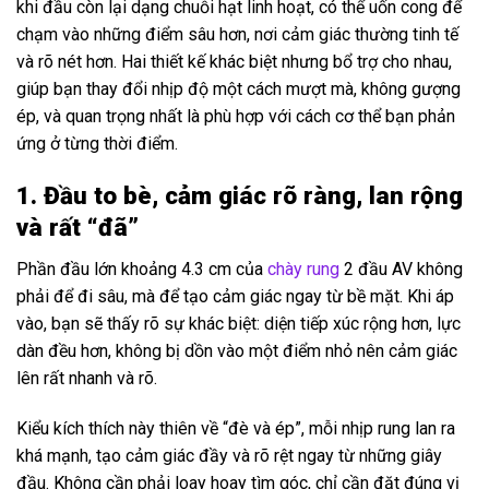
khi đầu còn lại dạng chuỗi hạt linh hoạt, có thể uốn cong để
chạm vào những điểm sâu hơn, nơi cảm giác thường tinh tế
và rõ nét hơn. Hai thiết kế khác biệt nhưng bổ trợ cho nhau,
giúp bạn thay đổi nhịp độ một cách mượt mà, không gượng
ép, và quan trọng nhất là phù hợp với cách cơ thể bạn phản
ứng ở từng thời điểm.
1. Đầu to bè, cảm giác rõ ràng, lan rộng
và rất “đã”
Phần đầu lớn khoảng 4.3 cm của
chày rung
2 đầu AV không
phải để đi sâu, mà để tạo cảm giác ngay từ bề mặt. Khi áp
vào, bạn sẽ thấy rõ sự khác biệt: diện tiếp xúc rộng hơn, lực
dàn đều hơn, không bị dồn vào một điểm nhỏ nên cảm giác
lên rất nhanh và rõ.
Kiểu kích thích này thiên về “đè và ép”, mỗi nhịp rung lan ra
khá mạnh, tạo cảm giác đầy và rõ rệt ngay từ những giây
đầu. Không cần phải loay hoay tìm góc, chỉ cần đặt đúng vị