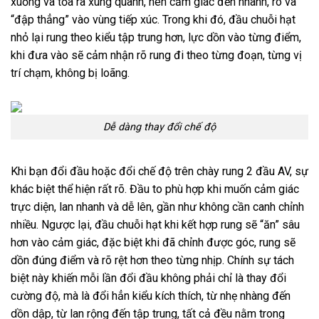
xuống và tỏa ra xung quanh, nên cảm giác đến nhanh, rõ và
“đập thẳng” vào vùng tiếp xúc. Trong khi đó, đầu chuỗi hạt
nhỏ lại rung theo kiểu tập trung hơn, lực dồn vào từng điểm,
khi đưa vào sẽ cảm nhận rõ rung đi theo từng đoạn, từng vị
trí chạm, không bị loãng.
Dễ dàng thay đổi chế độ
Khi bạn đổi đầu hoặc đổi chế độ trên chày rung 2 đầu AV, sự
khác biệt thể hiện rất rõ. Đầu to phù hợp khi muốn cảm giác
trực diện, lan nhanh và dễ lên, gần như không cần canh chỉnh
nhiều. Ngược lại, đầu chuỗi hạt khi kết hợp rung sẽ “ăn” sâu
hơn vào cảm giác, đặc biệt khi đã chỉnh được góc, rung sẽ
dồn đúng điểm và rõ rệt hơn theo từng nhịp. Chính sự tách
biệt này khiến mỗi lần đổi đầu không phải chỉ là thay đổi
cường độ, mà là đổi hẳn kiểu kích thích, từ nhẹ nhàng đến
dồn dập, từ lan rộng đến tập trung, tất cả đều nằm trong