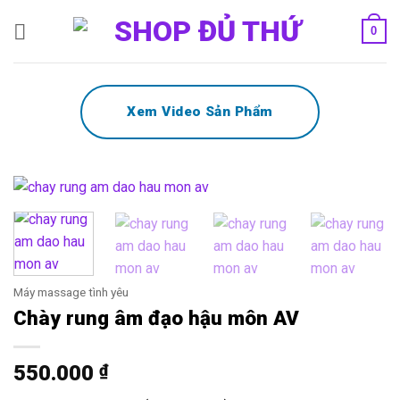
Bỏ
0
qua
nội
dung
Xem Video Sản Phẩm
Máy massage tình yêu
Chày rung âm đạo hậu môn AV
550.000
₫