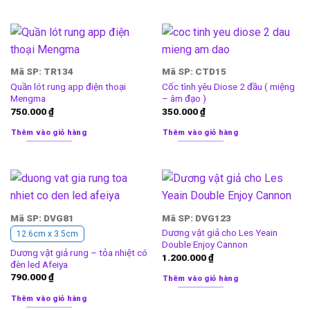
Mã SP: TR134
Mã SP: CTD15
Quần lót rung app điện thoại
Cốc tình yêu Diose 2 đầu ( miệng
Mengma
– âm đạo )
750.000
₫
350.000
₫
Thêm vào giỏ hàng
Thêm vào giỏ hàng
Mã SP: DVG81
Mã SP: DVG123
Dương vật giả cho Les Yeain
12.6cm x 3.5cm
Double Enjoy Cannon
Dương vật giả rung – tỏa nhiệt có
1.200.000
₫
đèn led Afeiya
790.000
₫
Thêm vào giỏ hàng
Thêm vào giỏ hàng