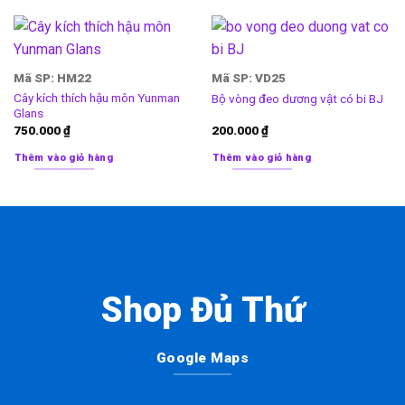
Mã SP: HM22
Mã SP: VD25
Cây kích thích hậu môn Yunman
Bộ vòng đeo dương vật có bi BJ
Glans
750.000
₫
200.000
₫
Thêm vào giỏ hàng
Thêm vào giỏ hàng
Shop Đủ Thứ
Google Maps