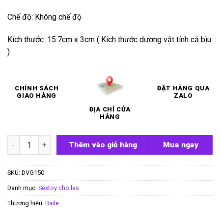
Chế độ: Không chế độ
Kích thước: 15.7cm x 3cm ( Kích thước dương vật tính cả bìu
)
CHÍNH SÁCH
ĐẶT HÀNG QUA
GIAO HÀNG
ZALO
ĐỊA CHỈ CỬA
HÀNG
Cu giả dây đeo Ultra Passionate Harness số lượng
Thêm vào giỏ hàng
Mua ngay
SKU:
DVG150
Danh mục:
Sextoy cho les
Thương hiệu:
Baile