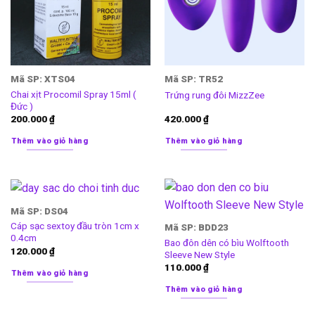
Mã SP: XTS04
Mã SP: TR52
Chai xịt Procomil Spray 15ml (
Trứng rung đôi MizzZee
Đức )
200.000
₫
420.000
₫
Thêm vào giỏ hàng
Thêm vào giỏ hàng
Mã SP: DS04
Cáp sạc sextoy đầu tròn 1cm x
Mã SP: BDD23
0.4cm
Bao đôn dên có bìu Wolftooth
120.000
₫
Sleeve New Style
110.000
₫
Thêm vào giỏ hàng
Thêm vào giỏ hàng