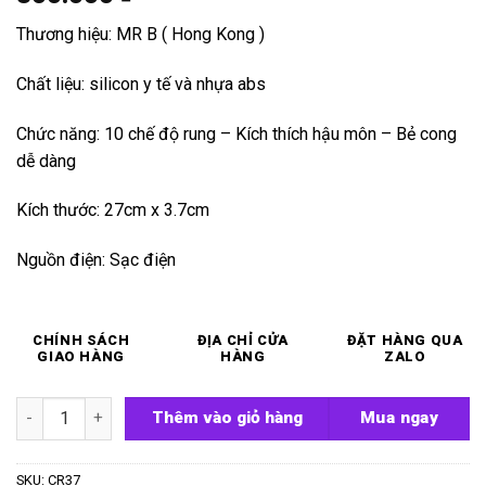
Thương hiệu: MR B ( Hong Kong )
Chất liệu: silicon y tế và nhựa abs
Chức năng: 10 chế độ rung – Kích thích hậu môn – Bẻ cong
dễ dàng
Kích thước: 27cm x 3.7cm
Nguồn điện: Sạc điện
CHÍNH SÁCH
ĐỊA CHỈ CỬA
ĐẶT HÀNG QUA
GIAO HÀNG
HÀNG
ZALO
Que kích thích hậu môn Oyasi R1 số lượng
Thêm vào giỏ hàng
Mua ngay
SKU:
CR37