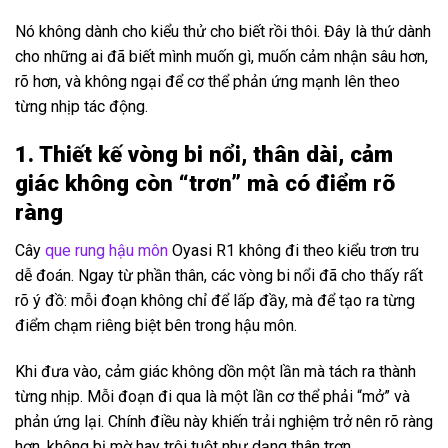
Nó không dành cho kiểu thử cho biết rồi thôi. Đây là thứ dành
cho những ai đã biết mình muốn gì, muốn cảm nhận sâu hơn,
rõ hơn, và không ngại để cơ thể phản ứng mạnh lên theo
từng nhịp tác động.
1. Thiết kế vòng bi nổi, thân dài, cảm
giác không còn “trơn” mà có điểm rõ
ràng
Cây
que rung hậu môn
Oyasi R1 không đi theo kiểu trơn tru
dễ đoán. Ngay từ phần thân, các vòng bi nổi đã cho thấy rất
rõ ý đồ: mỗi đoạn không chỉ để lấp đầy, mà để tạo ra từng
điểm chạm riêng biệt bên trong hậu môn.
Khi đưa vào, cảm giác không dồn một lần mà tách ra thành
từng nhịp. Mỗi đoạn đi qua là một lần cơ thể phải “mở” và
phản ứng lại. Chính điều này khiến trải nghiệm trở nên rõ ràng
hơn, không bị mờ hay trôi tuột như dạng thân trơn.