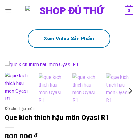
Bỏ
0
qua
nội
dung
Xem Video Sản Phẩm
Đồ chơi hậu môn
Que kích thích hậu môn Oyasi R1
800.000
₫