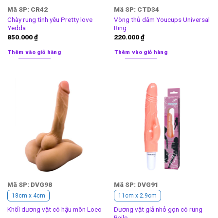
Mã SP: CR42
Mã SP: CTD34
Chày rung tình yêu Pretty love
Vòng thủ dâm Youcups Universal
Yedda
Ring
850.000
₫
220.000
₫
Thêm vào giỏ hàng
Thêm vào giỏ hàng
Mã SP: DVG98
Mã SP: DVG91
18cm x 4cm
11cm x 2.9cm
Dương vật giả nhỏ gọn có rung
Khối dương vật có hậu môn Loeo
Baile