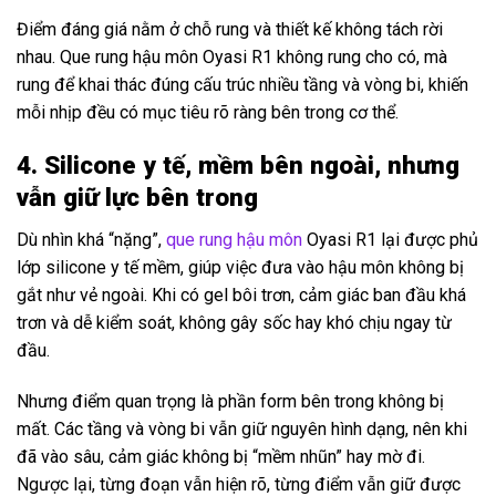
Điểm đáng giá nằm ở chỗ rung và thiết kế không tách rời
nhau. Que rung hậu môn Oyasi R1 không rung cho có, mà
rung để khai thác đúng cấu trúc nhiều tầng và vòng bi, khiến
mỗi nhịp đều có mục tiêu rõ ràng bên trong cơ thể.
4. Silicone y tế, mềm bên ngoài, nhưng
vẫn giữ lực bên trong
Dù nhìn khá “nặng”,
que rung hậu môn
Oyasi R1 lại được phủ
lớp silicone y tế mềm, giúp việc đưa vào hậu môn không bị
gắt như vẻ ngoài. Khi có gel bôi trơn, cảm giác ban đầu khá
trơn và dễ kiểm soát, không gây sốc hay khó chịu ngay từ
đầu.
Nhưng điểm quan trọng là phần form bên trong không bị
mất. Các tầng và vòng bi vẫn giữ nguyên hình dạng, nên khi
đã vào sâu, cảm giác không bị “mềm nhũn” hay mờ đi.
Ngược lại, từng đoạn vẫn hiện rõ, từng điểm vẫn giữ được