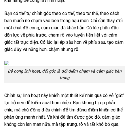
khả năng bẻ cong rất linh hoạt.
Bạn có thể tự chỉnh góc theo cơ thể, theo tư thế, theo cách
bạn muốn nó chạm vào bên trong hậu môn. Chỉ cần thay đổi
một chút độ cong, cảm giác đã khác hẳn. Có lúc phần đầu
dồn lực về phía trước, chạm rõ vào tuyến tiền liệt với cảm
giác rất trực diện. Có lúc lại ép sâu hơn về phía sau, tạo cảm
giác đầy và nặng hơn, chậm nhưng rõ.
Bẻ cong linh hoạt, đổi góc là đổi điểm chạm và cảm giác bên
trong
Chính sự linh hoạt này khiến một thiết kế nhìn qua có vẻ “gắt”
lại trở nên dễ kiểm soát hơn nhiều. Bạn không bị ép phải
chịu, mà chủ động điều chỉnh để tìm đúng điểm khiến cơ thể
phản ứng mạnh nhất. Và khi đã tìm được góc đó, cảm giác
không còn lan man nữa, mà tập trung, rõ và rất khó bỏ qua.