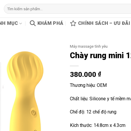
Tìm
kiếm:
NH MỤC
KHÁM PHÁ
CHÍNH SÁCH – ƯU ĐÃI
Máy massage tình yêu
Chày rung mini 
380.000
₫
Thương hiệu: OEM
Chất liệu: Silicone y tế mềm 
Chế độ: 12 chế độ rung
Kích thước: 14.8cm x 4.3cm