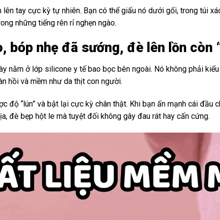
m lên tay cực kỳ tự nhiên. Bạn có thể giấu nó dưới gối, trong túi 
 trong những tiếng rên rỉ nghẹn ngào.
o, bóp nhẹ đã sướng, đè lên lồn còn “
này nằm ở lớp silicone y tế bao bọc bên ngoài. Nó không phải kiể
àn hồi và mềm như da thịt con người.
 độ “lún” và bật lại cực kỳ chân thật. Khi bạn ấn mạnh cái đầu 
a, đè bẹp hột le mà tuyệt đối không gây đau rát hay cấn cứng.