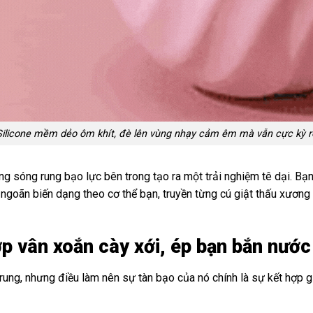
Silicone mềm dẻo ôm khít, đè lên vùng nhạy cảm êm mà vẫn cực kỳ r
 sóng rung bạo lực bên trong tạo ra một trải nghiệm tê dại. Bạn 
 ngoãn biến dạng theo cơ thể bạn, truyền từng cú giật thấu xương
p vân xoắn cày xới, ép bạn bắn nước 
ng, nhưng điều làm nên sự tàn bạo của nó chính là sự kết hợp gi