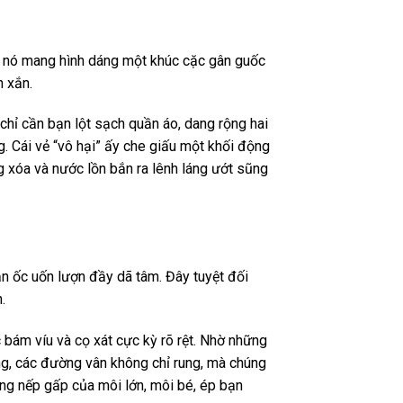
vì nó mang hình dáng một khúc cặc gân guốc
h xắn.
chỉ cần bạn lột sạch quần áo, dang rộng hai
g. Cái vẻ “vô hại” ấy che giấu một khối động
g xóa và nước lồn bắn ra lênh láng ướt sũng
n ốc uốn lượn đầy dã tâm. Đây tuyệt đối
.
c bám víu và cọ xát cực kỳ rõ rệt. Nhờ những
động, các đường vân không chỉ rung, mà chúng
ừng nếp gấp của môi lớn, môi bé, ép bạn