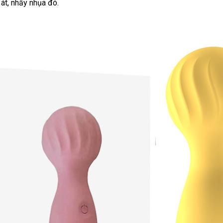
át, nhầy nhụa đó.