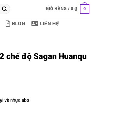
GIỎ HÀNG /
0
₫
0
BLOG
LIÊN HỆ
12 chế độ Sagan Huanqu
mại và nhựa abs