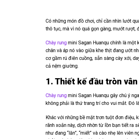
Có những món đồ chơi, chỉ cần nhìn lướt qu
thô tục, mà vì nó quá gọn gàng, mướt rượt,
Chày rung
mini Sagan Huanqu chính là một kẻ
chân và áp nó vào giữa khe thịt đang ướt nh
cơ gầm rú điên cuồng, sẵn sàng cày xới, day
cả nệm giường.
1. Thiết kế đầu tròn vâ
Chày rung
mini Sagan Huanqu gây chú ý ngay
không phải là thứ trang trí cho vui mắt. Đó
Khác với những bề mặt trơn tuột đơn điệu, k
rãnh xoắn này, dịch nhờn từ lồn bạn tiết ra 
như đang “lăn”, “miết” và cào nhẹ lên viên