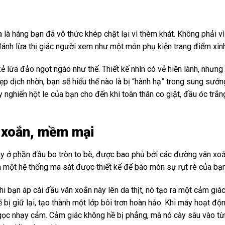
a là háng bạn đã vô thức khép chặt lại vì thèm khát. Không phải 
 đánh lừa thị giác người xem như một món phụ kiện trang điểm xin
 lừa đảo ngọt ngào như thế. Thiết kế nhìn có vẻ hiền lành, nhưng 
ẹp dịch nhờn, bạn sẽ hiểu thế nào là bị “hành hạ” trong sung sướn
 nghiến hột le của bạn cho đến khi toàn thân co giật, đầu óc trắn
n xoắn, mềm mại
 ở phần đầu bo tròn to bè, được bao phủ bởi các đường vân xoắ
 là một hệ thống ma sát được thiết kế để bào mòn sự rụt rè của bạn
hi bạn áp cái đầu vân xoắn này lên da thịt, nó tạo ra một cảm giá
sẽ bị giữ lại, tạo thành một lớp bôi trơn hoàn hảo. Khi máy hoạt 
 ngọc nhạy cảm. Cảm giác không hề bị phẳng, mà nó cày sâu vào t