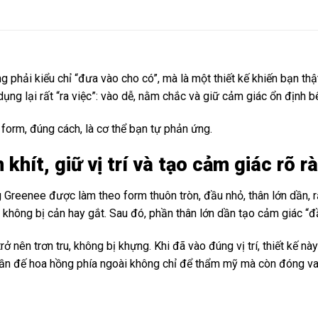
hải kiểu chỉ “đưa vào cho có”, mà là một thiết kế khiến bạn thậ
ng lại rất “ra việc”: vào dễ, nằm chắc và giữ cảm giác ổn định bên
form, đúng cách, là cơ thể bạn tự phản ứng.
khít, giữ vị trí và tạo cảm giác rõ r
 Greenee được làm theo form thuôn tròn, đầu nhỏ, thân lớn dần, r
 không bị cản hay gắt. Sau đó, phần thân lớn dần tạo cảm giác “đ
 nên trơn tru, không bị khựng. Khi đã vào đúng vị trí, thiết kế này
Phần đế hoa hồng phía ngoài không chỉ để thẩm mỹ mà còn đóng va