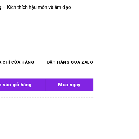
g – Kích thích hậu môn và âm đạo
A CHỈ CỬA HÀNG
ĐẶT HÀNG QUA ZALO
 Greenee số lượng
 vào giỏ hàng
Mua ngay