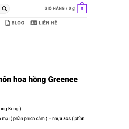
GIỎ HÀNG /
0
₫
0
BLOG
LIÊN HỆ
môn hoa hồng Greenee
ong Kong )
m mại ( phần phích cắm ) – nhựa abs ( phần