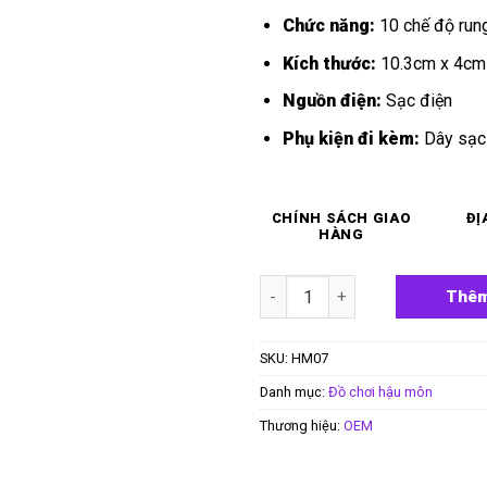
Chức năng:
10 chế độ run
Kích thước:
10.3cm x 4cm
Nguồn điện:
Sạc điện
Phụ kiện đi kèm:
Dây sạc
CHÍNH SÁCH GIAO
ĐỊ
HÀNG
Trứng rung hậu môn hoa hồng
Thêm
SKU:
HM07
Danh mục:
Đồ chơi hậu môn
Thương hiệu:
OEM