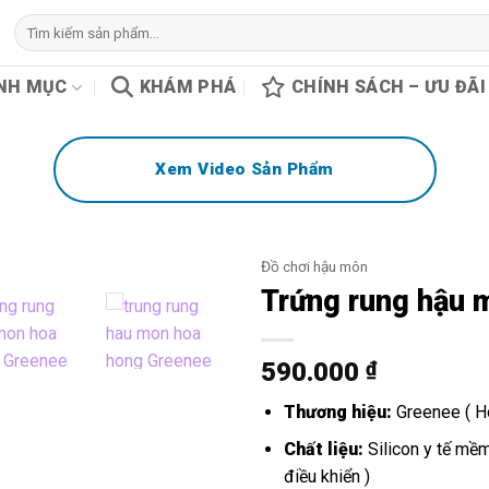
Tìm
kiếm:
NH MỤC
KHÁM PHÁ
CHÍNH SÁCH – ƯU ĐÃI
Xem Video Sản Phẩm
Đồ chơi hậu môn
Trứng rung hậu 
590.000
₫
Thương hiệu:
Greenee ( H
Chất liệu:
Silicon y tế mề
điều khiển )