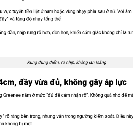
hu vực tuyến tiền liệt ở nam hoặc vùng nhạy phía sau ở nữ. Với 
“đầy” và tăng độ nhạy tổng thể.
ng dần, nhịp rung rõ hơn, dồn hơn, khiến cảm giác không chỉ là rung
Rung đúng điểm, rõ nhịp, không lan loãng
4cm, đầy vừa đủ, không gây áp lực
g Greenee nằm ở mức “đủ để cảm nhận rõ”. Không quá nhỏ để mấ
 rõ ràng bên trong, nhưng vẫn trong ngưỡng kiểm soát. Điều này 
mà không bị mệt.