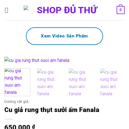
Bỏ
0
qua
nội
dung
Xem Video Sản Phẩm
Dương vật giả
Cu giả rung thụt sưởi ấm Fanala
650.000
₫