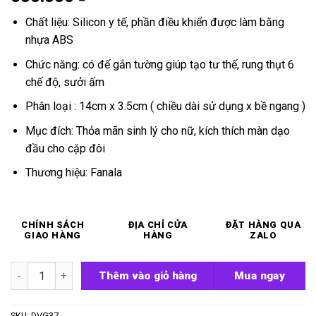
Chất liệu: Silicon y tế, phần điều khiển được làm bằng
nhựa ABS
Chức năng: có đế gắn tường giúp tạo tư thế, rung thụt 6
chế độ, sưởi ấm
Phân loại : 14cm x 3.5cm ( chiều dài sử dụng x bề ngang )
Mục đích: Thỏa mãn sinh lý cho nữ, kích thích màn dạo
đầu cho cặp đôi
Thương hiệu: Fanala
CHÍNH SÁCH
ĐỊA CHỈ CỬA
ĐẶT HÀNG QUA
GIAO HÀNG
HÀNG
ZALO
Cu giả rung thụt sưởi ấm Fanala số lượng
Thêm vào giỏ hàng
Mua ngay
SKU:
DVG37