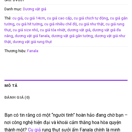
Danh mục:
Dương vật giả
Thẻ:
cu giả
,
cu giả 14cm
,
cu giả cao cấp
,
cu giả chịch tự động
,
cu giả gắn
tường
,
cu giả hít tường
,
cu giả nhiều chế độ
,
cu giả như thật
,
cu giả rung
thụt
,
cu giả size nhỏ
,
cu giả tỏa nhiệt
,
dương vật giả
,
dương vật giả đa
năng
,
dương vật giả fanala
,
dương vật giả gắn tường
,
dương vật giả như
thật
,
dương vật giả rung thụt
Thương hiệu:
Fanala
MÔ TẢ
ĐÁNH GIÁ (0)
Bạn có tin rằng có một “người tình” hoàn hảo đang chờ bạn –
nơi công nghệ hiện đại và khoái cảm thăng hoa hòa quyện
thành một?
Cu giả
rung thụt sưởi ấm Fanala chính là minh