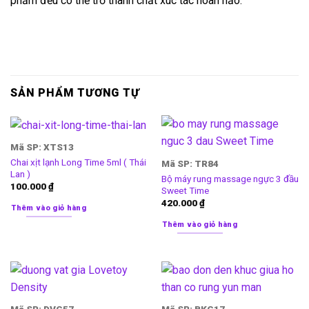
phẩm đều có thể trở thành chất xúc tác hoàn hảo.
SẢN PHẨM TƯƠNG TỰ
Mã SP: XTS13
Chai xịt lạnh Long Time 5ml ( Thái
Mã SP: TR84
Lan )
Bộ máy rung massage ngực 3 đầu
100.000
₫
Sweet Time
420.000
₫
Thêm vào giỏ hàng
Thêm vào giỏ hàng