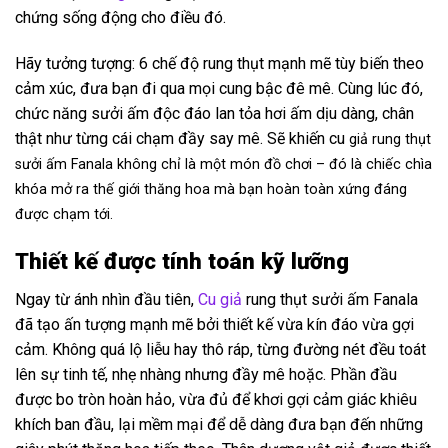
chứng sống động cho điều đó.
Hãy tưởng tượng: 6 chế độ rung thụt mạnh mẽ tùy biến theo
cảm xúc, đưa bạn đi qua mọi cung bậc đê mê. Cùng lúc đó,
chức năng sưởi ấm độc đáo lan tỏa hơi ấm dịu dàng, chân
thật như từng cái chạm đầy say mê. Sẽ khiến cu
giả rung thụt
sưởi ấm Fanala không chỉ là một món đồ chơi – đó là chiếc chìa
khóa mở ra thế giới thăng hoa mà bạn hoàn toàn xứng đáng
được chạm tới.
Thiết kế được tính toán kỹ lưỡng
Ngay từ ánh nhìn đầu tiên,
Cu giả
rung thụt sưởi ấm Fanala
đã tạo ấn tượng mạnh mẽ bởi thiết kế vừa kín đáo vừa gợi
cảm. Không quá lộ liễu hay thô ráp, từng đường nét đều toát
lên sự tinh tế, nhẹ nhàng nhưng đầy mê hoặc. Phần đầu
được bo tròn hoàn hảo, vừa đủ để khơi gợi cảm giác khiêu
khích ban đầu, lại mềm mại để dễ dàng đưa bạn đến những