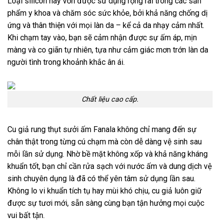
Loại silicon này vốn được sử dụng rộng rãi trong các sản
phẩm y khoa và chăm sóc sức khỏe, bởi khả năng chống dị
ứng và thân thiện với mọi làn da – kể cả da nhạy cảm nhất.
Khi chạm tay vào, bạn sẽ cảm nhận được sự ấm áp, mịn
màng và co giãn tự nhiên, tựa như cảm giác mơn trớn làn da
người tình trong khoảnh khắc ân ái.
Chất liệu cao cấp.
Cu giả rung thụt sưởi ấm Fanala không chỉ mang đến sự
chân thật trong từng cú chạm mà còn dễ dàng vệ sinh sau
mỗi lần sử dụng. Nhờ bề mặt không xốp và khả năng kháng
khuẩn tốt, bạn chỉ cần rửa sạch với nước ấm và dung dịch vệ
sinh chuyên dụng là đã có thể yên tâm sử dụng lần sau.
Không lo vi khuẩn tích tụ hay mùi khó chịu, cu giả luôn giữ
được sự tươi mới, sẵn sàng cùng bạn tận hưởng mọi cuộc
vui bất tận.