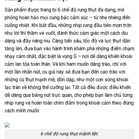
Sản phẩm được trang bị 6 chế độ rung thụt đa dạng, mô
phỏng hoàn hảo mọi cung bậc cảm xúc – từ nhẹ nhàng đến
cuồng nhiệt. Khi bắt đầu, những nhịp rung đầu tiên mơn trớn
như lời thì thầm ve vuốt, đánh thức cảm giác một cách dịu
dàng và đầy nâng niu. Càng tiến sâu, tốc độ và lực thụt dần
tăng lên, đưa bạn vào hành trình khám phá những điểm chạm
nhạy cảm nhất, đặc biệt là vùng G – nơi dễ dàng khiến khoái
cảm lan tỏa toàn thân. Và khi ham muốn dâng trào, chỉ với
một lần nhấn nút, cu giả này sẽ đưa bạn đến cao trào với
những cú thụt mạnh mẽ, dồn dập, như một cơn sóng khoái
lạc tràn về không thể cưỡng lại. Tất cả đều được điều khiển
dễ dàng qua bảng nút trực quan, cho phép bạn làm chủ từng
nhịp rung và hoàn toàn chìm đắm trong khoái cảm theo đúng
cách mình muốn.
6 chế độ rung thụt mãnh liệt.