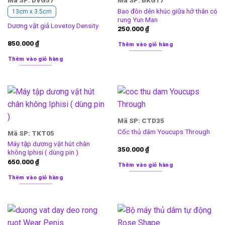
Mã SP: DVG57
Mã SP: BKG17
Bao đôn dên khúc giữa hở thân có
13cm x 3.5cm
rung Yun Man
Dương vật giả Lovetoy Density
250.000
₫
850.000
₫
Thêm vào giỏ hàng
Thêm vào giỏ hàng
Mã SP: CTD35
Cốc thủ dâm Youcups Through
Mã SP: TKT05
Máy tập dương vật hút chân
350.000
₫
không Iphisi ( dùng pin )
650.000
₫
Thêm vào giỏ hàng
Thêm vào giỏ hàng