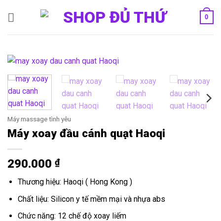
Bỏ
0
qua
nội
dung
Máy massage tình yêu
Máy xoay đầu cánh quạt Haoqi
290.000
₫
Thương hiệu: Haoqi ( Hong Kong )
Chất liệu: Silicon y tế mềm mại và nhựa abs
Chức năng: 12 chế độ xoay liếm