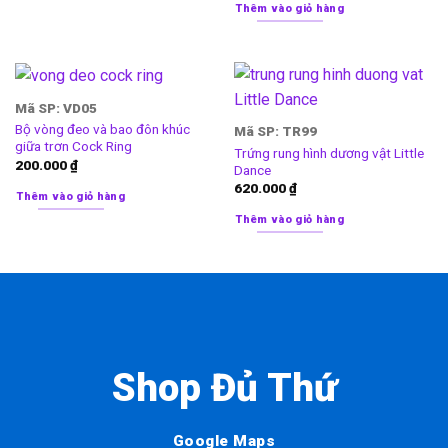
Thêm vào giỏ hàng
Mã SP: VD05
Bộ vòng đeo và bao đôn khúc
Mã SP: TR99
giữa trơn Cock Ring
Trứng rung hình dương vật Little
200.000
₫
Dance
620.000
₫
Thêm vào giỏ hàng
Thêm vào giỏ hàng
Shop Đủ Thứ
Google Maps