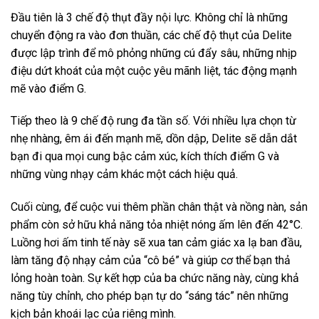
Đầu tiên là 3 chế độ thụt đầy nội lực. Không chỉ là những
chuyển động ra vào đơn thuần, các chế độ thụt của Delite
được lập trình để mô phỏng những cú đẩy sâu, những nhịp
điệu dứt khoát của một cuộc yêu mãnh liệt, tác động mạnh
mẽ vào điểm G.
Tiếp theo là 9 chế độ rung đa tần số. Với nhiều lựa chọn từ
nhẹ nhàng, êm ái đến mạnh mẽ, dồn dập, Delite sẽ dẫn dắt
bạn đi qua mọi cung bậc cảm xúc, kích thích điểm G và
những vùng nhạy cảm khác một cách hiệu quả.
Cuối cùng, để cuộc vui thêm phần chân thật và nồng nàn, sản
phẩm còn sở hữu khả năng tỏa nhiệt nóng ấm lên đến 42°C.
Luồng hơi ấm tinh tế này sẽ xua tan cảm giác xa lạ ban đầu,
làm tăng độ nhạy cảm của “cô bé” và giúp cơ thể bạn thả
lỏng hoàn toàn. Sự kết hợp của ba chức năng này, cùng khả
năng tùy chỉnh, cho phép bạn tự do “sáng tác” nên những
kịch bản khoái lạc của riêng mình.