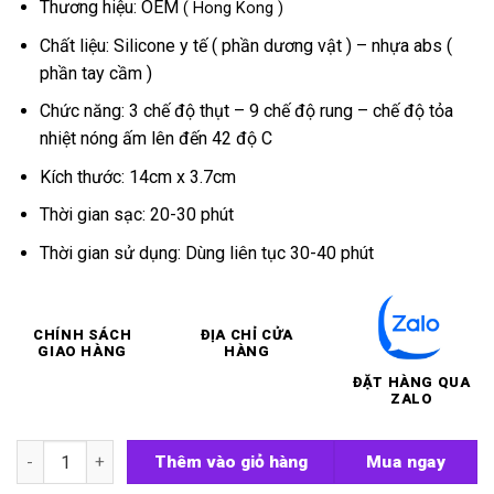
Thương hiệu: OEM
( Hong Kong )
Chất liệu: Silicone y tế ( phần dương vật ) – nhựa abs (
phần tay cầm )
Chức năng: 3 chế độ thụt – 9 chế độ rung – chế độ tỏa
nhiệt nóng ấm lên đến 42 độ C
Kích thước: 14cm x 3.7cm
Thời gian sạc: 20-30 phút
Thời gian sử dụng: Dùng liên tục 30-40 phút
CHÍNH SÁCH
ĐỊA CHỈ CỬA
GIAO HÀNG
HÀNG
ĐẶT HÀNG QUA
ZALO
Dương vật giả cao cấp Delite số lượng
Thêm vào giỏ hàng
Mua ngay