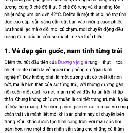
tượng, cùng 3 chế độ thụt, 9 chế độ rung và khả năng tỏa
nhiệt nóng ấm lên đến 42°C, Delite là một thiết bị hỗ trợ tình
dục cao cấp, sẵn sàng dẫn dắt bạn vào những cuộc phiêu
lưu khoái lạc mà ở đó, mỗi cú chạm, mỗi chuyển động đều
mang đậm dấu ấn của sự mạnh mẽ và thấu hiểu!
1. Vẻ đẹp gân guốc, nam tính từng trải
Điểm thu hút đầu tiên của
Dương vật giả
rung – thụt – tỏa
nhiệt Delite chính là vẻ ngoài mô phỏng sự “giàu kinh
nghiệm”. Đây không phải là một dương vật có thiết kế non
nớt, mà là hiện thân của sự từng trải, với những đường gân
nổi cuộn một cách rõ nét, mạnh mẽ và đầy tự tin trên khắp
thân. Chúng không chỉ đơn thuần là chi tiết trang trí, mà là yếu
tố hứa hẹn mang đến những cảm giác cọ xát, ma sát vô cùng
chân thật và mãnh liệt mỗi khi sản phẩm này di chuyển bên
trong. Đầu khấc được tạo hình căng tròn, với màu sắc hơi
sậm hơn, như một điểm nhấn sẵn sàng cho những cú thâm