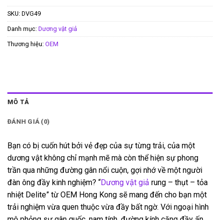
SKU:
DVG49
Danh mục:
Dương vật giả
Thương hiệu:
OEM
MÔ TẢ
ĐÁNH GIÁ (0)
Bạn có bị cuốn hút bởi vẻ đẹp của sự từng trải, của một
dương vật không chỉ mạnh mẽ mà còn thể hiện sự phong
trần qua những đường gân nổi cuộn, gợi nhớ về một người
đàn ông đầy kinh nghiệm? “
Dương vật giả
rung – thụt – tỏa
nhiệt Delite” từ OEM Hong Kong sẽ mang đến cho bạn một
trải nghiệm vừa quen thuộc vừa đầy bất ngờ. Với ngoại hình
mô phỏng sự gân guốc, nam tính, đường kính căng đầy ấn