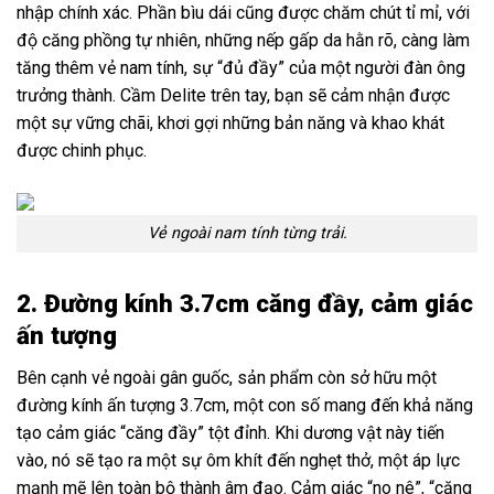
nhập chính xác. Phần bìu dái cũng được chăm chút tỉ mỉ, với
độ căng phồng tự nhiên, những nếp gấp da hằn rõ, càng làm
tăng thêm vẻ nam tính, sự “đủ đầy” của một người đàn ông
trưởng thành. Cầm Delite trên tay, bạn sẽ cảm nhận được
một sự vững chãi, khơi gợi những bản năng và khao khát
được chinh phục.
Vẻ ngoài nam tính từng trải.
2. Đường kính 3.7cm căng đầy, cảm giác
ấn tượng
Bên cạnh vẻ ngoài gân guốc, sản phẩm còn sở hữu một
đường kính ấn tượng 3.7cm, một con số mang đến khả năng
tạo cảm giác “căng đầy” tột đỉnh. Khi dương vật này tiến
vào, nó sẽ tạo ra một sự ôm khít đến nghẹt thở, một áp lực
mạnh mẽ lên toàn bộ thành âm đạo. Cảm giác “no nê”, “căng