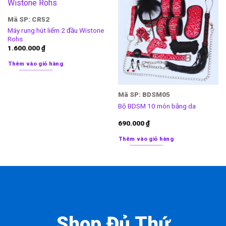
Mã SP: CR52
Máy rung hút liếm 2 đầu Wistone
Rohs
1.600.000
₫
Thêm vào giỏ hàng
Mã SP: BDSM05
Bộ BDSM 10 món bằng da
690.000
₫
Thêm vào giỏ hàng
Shop Đủ Thứ