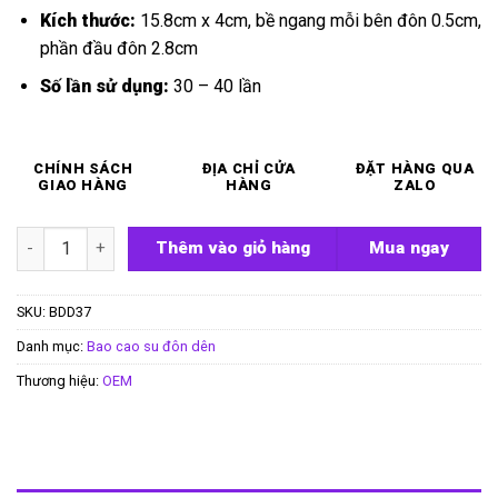
Kích thước:
15.8cm x 4cm, bề ngang mỗi bên đôn 0.5cm,
phần đầu đôn 2.8cm
Số lần sử dụng:
30 – 40 lần
CHÍNH SÁCH
ĐỊA CHỈ CỬA
ĐẶT HÀNG QUA
GIAO HÀNG
HÀNG
ZALO
Bao đôn dên gân có quai đeo Top Notch số lượng
Thêm vào giỏ hàng
Mua ngay
SKU:
BDD37
Danh mục:
Bao cao su đôn dên
Thương hiệu:
OEM