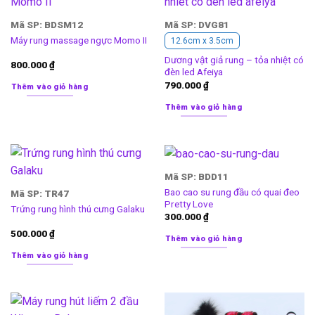
Mã SP: BDSM12
Mã SP: DVG81
Máy rung massage ngực Momo II
12.6cm x 3.5cm
Dương vật giả rung – tỏa nhiệt có
800.000
₫
đèn led Afeiya
790.000
₫
Thêm vào giỏ hàng
Thêm vào giỏ hàng
Mã SP: BDD11
Bao cao su rung đầu có quai đeo
Mã SP: TR47
Pretty Love
Trứng rung hình thú cưng Galaku
300.000
₫
500.000
₫
Thêm vào giỏ hàng
Thêm vào giỏ hàng