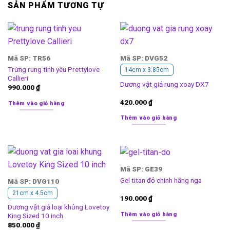
SẢN PHẨM TƯƠNG TỰ
Mã SP: TR56
Mã SP: DVG52
Trứng rung tình yêu Prettylove
14cm x 3.85cm
Callieri
Dương vật giả rung xoay DX7
990.000
₫
420.000
₫
Thêm vào giỏ hàng
Thêm vào giỏ hàng
Mã SP: GE39
Gel titan đỏ chính hãng nga
Mã SP: DVG110
21cm x 4.5cm
190.000
₫
Dương vật giả loại khủng Lovetoy
Thêm vào giỏ hàng
King Sized 10 inch
850.000
₫