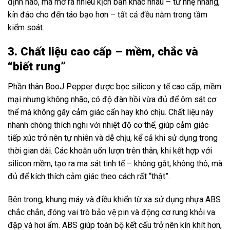
định nào, mà mở ra nhiều kịch bản khác nhau – từ nhẹ nhàng,
kín đáo cho đến táo bạo hơn – tất cả đều nằm trong tầm
kiểm soát.
3. Chất liệu cao cấp – mềm, chắc và
“biết rung”
Phần thân BooJ Pepper được bọc silicon y tế cao cấp, mềm
mại nhưng không nhão, có độ đàn hồi vừa đủ để ôm sát cơ
thể mà không gây cảm giác cấn hay khó chịu. Chất liệu này
nhanh chóng thích nghi với nhiệt độ cơ thể, giúp cảm giác
tiếp xúc trở nên tự nhiên và dễ chịu, kể cả khi sử dụng trong
thời gian dài. Các khoăn uốn lượn trên thân, khi kết hợp với
silicon mềm, tạo ra ma sát tinh tế – không gắt, không thô, mà
đủ để kích thích cảm giác theo cách rất “thật”.
Bên trong, khung máy và điều khiển từ xa sử dụng nhựa ABS
chắc chắn, đóng vai trò bảo vệ pin và động cơ rung khỏi va
đập và hơi ẩm. ABS giúp toàn bộ kết cấu trở nên kín khít hơn,