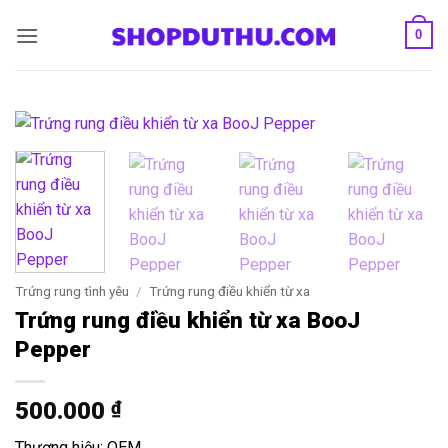
Bỏ
0
qua
nội
dung
Trứng rung tình yêu
/
Trứng rung điều khiển từ xa
Trứng rung điều khiển từ xa BooJ
Pepper
500.000
₫
Thương hiệu: OEM