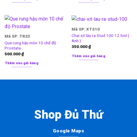
Mã SP: XTS10
Chai xịt lâu ra Stud 100 12.5ml (
Mã SP: TR23
Anh )
Que rung hậu môn 10 chế độ
350.000
₫
Prostate
500.000
₫
Thêm vào giỏ hàng
Thêm vào giỏ hàng
Shop Đủ Thứ
Google Maps