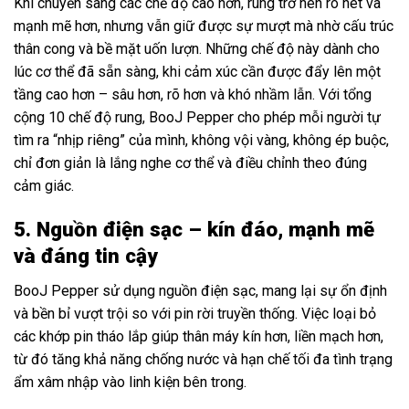
Khi chuyển sang các chế độ cao hơn, rung trở nên rõ nét và
mạnh mẽ hơn, nhưng vẫn giữ được sự mượt mà nhờ cấu trúc
thân cong và bề mặt uốn lượn. Những chế độ này dành cho
lúc cơ thể đã sẵn sàng, khi cảm xúc cần được đẩy lên một
tầng cao hơn – sâu hơn, rõ hơn và khó nhầm lẫn. Với tổng
cộng 10 chế độ rung, BooJ Pepper cho phép mỗi người tự
tìm ra “nhịp riêng” của mình, không vội vàng, không ép buộc,
chỉ đơn giản là lắng nghe cơ thể và điều chỉnh theo đúng
cảm giác.
5. Nguồn điện sạc – kín đáo, mạnh mẽ
và đáng tin cậy
BooJ Pepper sử dụng nguồn điện sạc, mang lại sự ổn định
và bền bỉ vượt trội so với pin rời truyền thống. Việc loại bỏ
các khớp pin tháo lắp giúp thân máy kín hơn, liền mạch hơn,
từ đó tăng khả năng chống nước và hạn chế tối đa tình trạng
ẩm xâm nhập vào linh kiện bên trong.