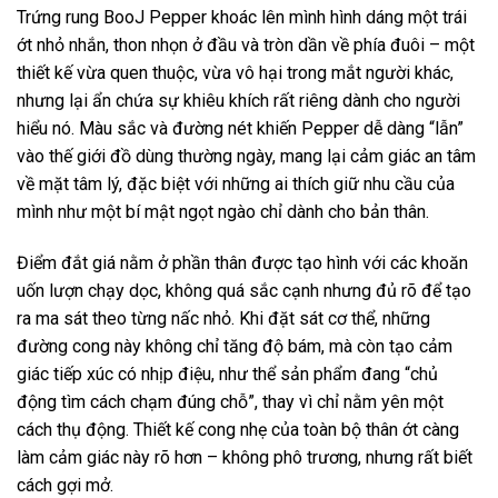
Trứng rung BooJ Pepper khoác lên mình hình dáng một trái
ớt nhỏ nhắn, thon nhọn ở đầu và tròn dần về phía đuôi – một
thiết kế vừa quen thuộc, vừa vô hại trong mắt người khác,
nhưng lại ẩn chứa sự khiêu khích rất riêng dành cho người
hiểu nó. Màu sắc và đường nét khiến Pepper dễ dàng “lẫn”
vào thế giới đồ dùng thường ngày, mang lại cảm giác an tâm
về mặt tâm lý, đặc biệt với những ai thích giữ nhu cầu của
mình như một bí mật ngọt ngào chỉ dành cho bản thân.
Điểm đắt giá nằm ở phần thân được tạo hình với các khoăn
uốn lượn chạy dọc, không quá sắc cạnh nhưng đủ rõ để tạo
ra ma sát theo từng nấc nhỏ. Khi đặt sát cơ thể, những
đường cong này không chỉ tăng độ bám, mà còn tạo cảm
giác tiếp xúc có nhịp điệu, như thể sản phẩm đang “chủ
động tìm cách chạm đúng chỗ”, thay vì chỉ nằm yên một
cách thụ động. Thiết kế cong nhẹ của toàn bộ thân ớt càng
làm cảm giác này rõ hơn – không phô trương, nhưng rất biết
cách gợi mở.