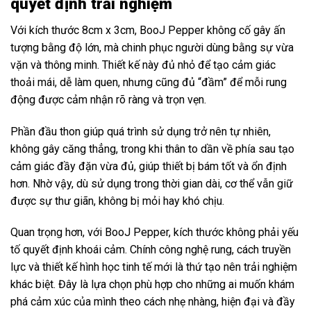
quyết định trải nghiệm
Với kích thước 8cm x 3cm, BooJ Pepper không cố gây ấn
tượng bằng độ lớn, mà chinh phục người dùng bằng sự vừa
vặn và thông minh. Thiết kế này đủ nhỏ để tạo cảm giác
thoải mái, dễ làm quen, nhưng cũng đủ “đầm” để mỗi rung
động được cảm nhận rõ ràng và trọn vẹn.
Phần đầu thon giúp quá trình sử dụng trở nên tự nhiên,
không gây căng thẳng, trong khi thân to dần về phía sau tạo
cảm giác đầy đặn vừa đủ, giúp thiết bị bám tốt và ổn định
hơn. Nhờ vậy, dù sử dụng trong thời gian dài, cơ thể vẫn giữ
được sự thư giãn, không bị mỏi hay khó chịu.
Quan trọng hơn, với BooJ Pepper, kích thước không phải yếu
tố quyết định khoái cảm. Chính công nghệ rung, cách truyền
lực và thiết kế hình học tinh tế mới là thứ tạo nên trải nghiệm
khác biệt. Đây là lựa chọn phù hợp cho những ai muốn khám
phá cảm xúc của mình theo cách nhẹ nhàng, hiện đại và đầy