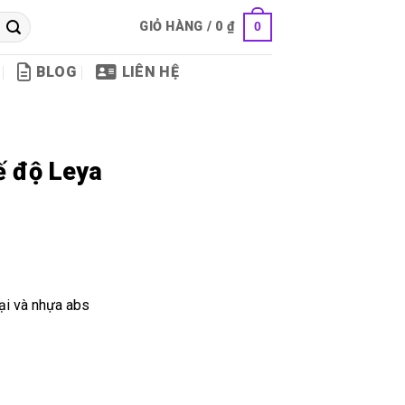
GIỎ HÀNG /
0
₫
0
BLOG
LIÊN HỆ
ế độ Leya
mại và nhựa abs