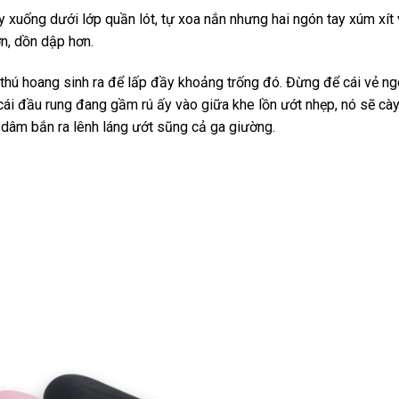
 xuống dưới lớp quần lót, tự xoa nắn nhưng hai ngón tay xúm xí
ơn, dồn dập hơn.
thú hoang sinh ra để lấp đầy khoảng trống đó. Đừng để cái vẻ ngo
ái đầu rung đang gầm rú ấy vào giữa khe lồn ướt nhẹp, nó sẽ cày 
c dâm bắn ra lênh láng ướt sũng cả ga giường.