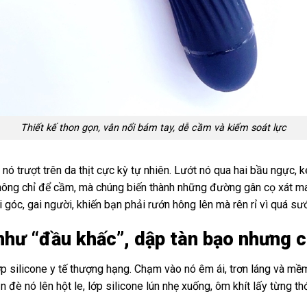
Thiết kế thon gọn, vân nổi bám tay, dễ cầm và kiểm soát lực
nó trượt trên da thịt cực kỳ tự nhiên. Lướt nó qua hai bầu ngực, 
ông chỉ để cầm, mà chúng biến thành những đường gân cọ xát ma s
 góc, gai người, khiến bạn phải rướn hông lên mà rên rỉ vì quá sư
như “đầu khấc”, dập tàn bạo nhưng c
 silicone y tế thượng hạng. Chạm vào nó êm ái, trơn láng và mềm
đè nó lên hột le, lớp silicone lún nhẹ xuống, ôm khít lấy từng th