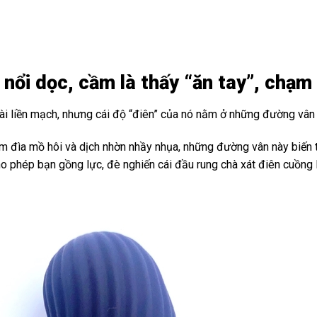
 nổi dọc, cầm là thấy “ăn tay”, chạm 
 dài liền mạch, nhưng cái độ “điên” của nó nằm ở những đường vân
m đìa mồ hôi và dịch nhờn nhầy nhụa, những đường vân này biến t
cho phép bạn gồng lực, đè nghiến cái đầu rung chà xát điên cuồng