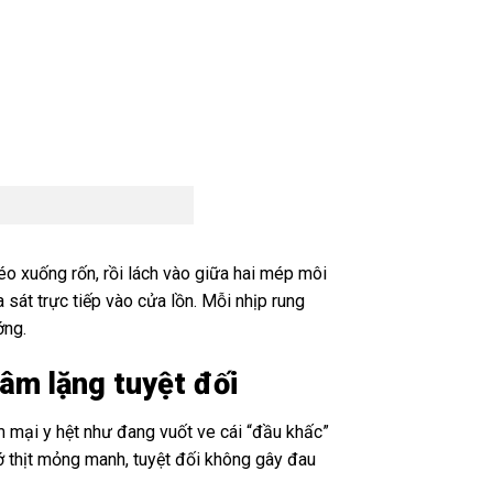
kéo xuống rốn, rồi lách vào giữa hai mép môi
át trực tiếp vào cửa lồn. Mỗi nhịp rung
ớng.
âm lặng tuyệt đối
 mại y hệt như đang vuốt ve cái “đầu khấc”
ớ thịt mỏng manh, tuyệt đối không gây đau