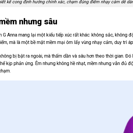
iết kế cong định hướng chính xác, chạm đúng điểm nhạy cảm dễ dà
c mềm nhưng sâu
 Anna mang lại một kiểu tiếp xúc rất khác: không sắc, không độ
ểm, mà là một bề mặt mềm mại ôm lấy vùng nhạy cảm, duy trì áp 
không bị bật ra ngoài, mà thấm dần và sâu hơn theo thời gian. Đó
ơ thể kịp phản ứng. Êm nhưng không hề nhạt, mềm nhưng vẫn đủ độ
chạm.