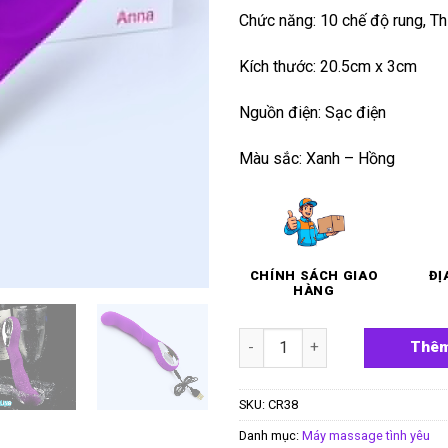
Chức năng: 10 chế độ rung, Th
Kích thước: 20.5cm x 3cm
Nguồn điện: Sạc điện
Màu sắc: Xanh – Hồng
CHÍNH SÁCH GIAO
ĐỊ
HÀNG
Chày rung điểm G Anna số lư
Thêm
SKU:
CR38
Danh mục:
Máy massage tình yêu