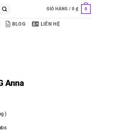
GIỎ HÀNG /
0
₫
0
BLOG
LIÊN HỆ
G Anna
g )
 abs