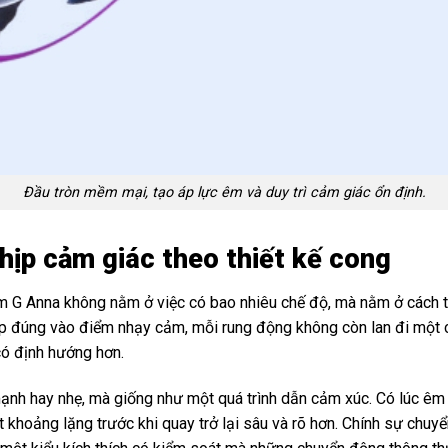
Đầu tròn mềm mại, tạo áp lực êm và duy trì cảm giác ổn định.
nhịp cảm giác theo thiết kế cong
G Anna không nằm ở việc có bao nhiêu chế độ, mà nằm ở cách t
áp đúng vào điểm nhạy cảm, mỗi rung động không còn lan đi một c
 có định hướng hơn.
 mạnh hay nhẹ, mà giống như một quá trình dẫn cảm xúc. Có lúc êm
ột khoảng lặng trước khi quay trở lại sâu và rõ hơn. Chính sự chuy