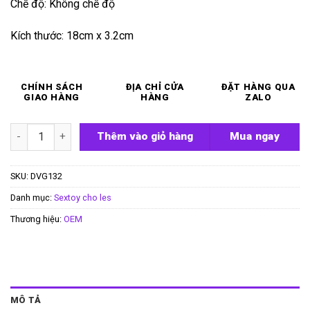
Chế độ: Không chế độ
Kích thước: 18cm x 3.2cm
CHÍNH SÁCH
ĐỊA CHỈ CỬA
ĐẶT HÀNG QUA
GIAO HÀNG
HÀNG
ZALO
Cu giả dây đeo trong suốt cho les Kama số lượng
Thêm vào giỏ hàng
Mua ngay
SKU:
DVG132
Danh mục:
Sextoy cho les
Thương hiệu:
OEM
MÔ TẢ