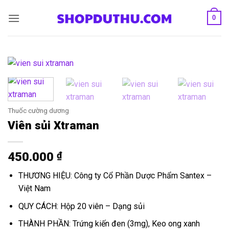
Bỏ
0
qua
nội
dung
Thuốc cường dương
Viên sủi Xtraman
450.000
₫
THƯƠNG HIỆU: Công ty Cổ Phần Dược Phẩm Santex –
Việt Nam
QUY CÁCH: Hộp 20 viên – Dạng sủi
THÀNH PHẦN: Trứng kiến đen (3mg), Keo ong xanh