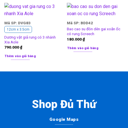
Mã SP: DVG83
Mã SP: BDD42
Bao cao su đôn dên gai xoắn ốc
12cm x 3.5cm
có rung Screech
Dương vật giả rung có 3 nhánh
180.000
₫
Xia Aole
790.000
₫
Thêm vào giỏ hàng
Thêm vào giỏ hàng
Shop Đủ Thứ
Google Maps