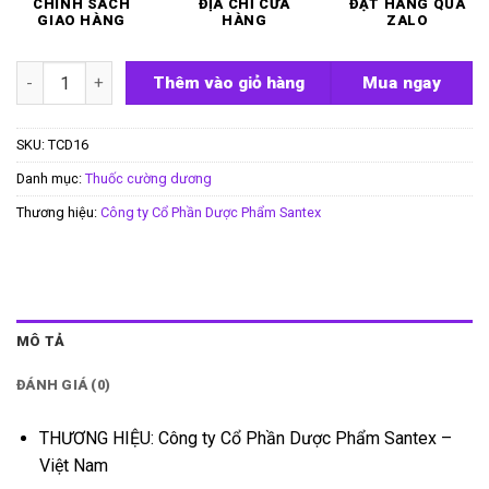
CHÍNH SÁCH
ĐỊA CHỈ CỬA
ĐẶT HÀNG QUA
GIAO HÀNG
HÀNG
ZALO
Viên sủi Xtraman số lượng
Thêm vào giỏ hàng
Mua ngay
SKU:
TCD16
Danh mục:
Thuốc cường dương
Thương hiệu:
Công ty Cổ Phần Dược Phẩm Santex
MÔ TẢ
ĐÁNH GIÁ (0)
THƯƠNG HIỆU: Công ty Cổ Phần Dược Phẩm Santex –
Việt Nam