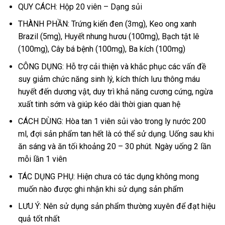
QUY CÁCH: Hộp 20 viên – Dạng sủi
THÀNH PHẦN: Trứng kiến đen (3mg), Keo ong xanh
Brazil (5mg), Huyết nhung hươu (100mg), Bạch tật lê
(100mg), Cây bá bệnh (100mg), Ba kích (100mg)
CÔNG DỤNG: Hỗ trợ cải thiện và khắc phục các vấn đề
suy giảm chức năng sinh lý, kích thích lưu thông máu
huyết đến dương vật, duy trì khả năng cương cứng, ngừa
xuất tinh sớm và giúp kéo dài thời gian quan hệ
CÁCH DÙNG: Hòa tan 1 viên sủi vào trong ly nước 200
ml, đợi sản phẩm tan hết là có thể sử dụng. Uống sau khi
ăn sáng và ăn tối khoảng 20 – 30 phút. Ngày uống 2 lần
mỗi lần 1 viên
TÁC DỤNG PHỤ: Hiện chưa có tác dụng không mong
muốn nào được ghi nhận khi sử dụng sản phẩm
LƯU Ý: Nên sử dụng sản phẩm thường xuyên để đạt hiệu
quả tốt nhất