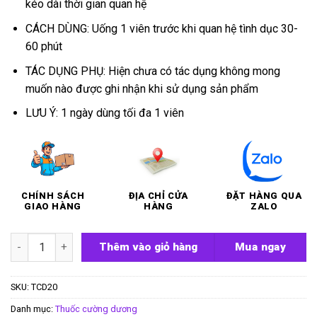
kéo dài thời gian quan hệ
CÁCH DÙNG: Uống 1 viên trước khi quan hệ tình dục 30-
60 phút
TÁC DỤNG PHỤ: Hiện chưa có tác dụng không mong
muốn nào được ghi nhận khi sử dụng sản phẩm
LƯU Ý: 1 ngày dùng tối đa 1 viên
CHÍNH SÁCH
ĐỊA CHỈ CỬA
ĐẶT HÀNG QUA
GIAO HÀNG
HÀNG
ZALO
Thuốc cường dương Hindgra 100mg số lượng
Thêm vào giỏ hàng
Mua ngay
SKU:
TCD20
Danh mục:
Thuốc cường dương