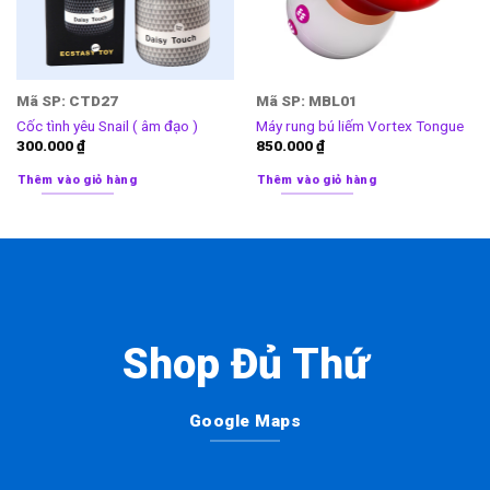
Mã SP: CTD27
Mã SP: MBL01
Cốc tình yêu Snail ( âm đạo )
Máy rung bú liếm Vortex Tongue
300.000
₫
850.000
₫
Thêm vào giỏ hàng
Thêm vào giỏ hàng
Shop Đủ Thứ
Google Maps