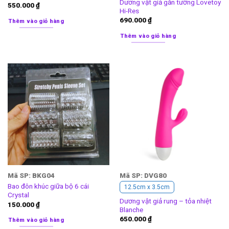
Dương vật giả gắn tường Lovetoy
550.000
₫
Hi-Res
690.000
₫
Thêm vào giỏ hàng
Thêm vào giỏ hàng
Mã SP: BKG04
Mã SP: DVG80
Bao đôn khúc giữa bộ 6 cái
12.5cm x 3.5cm
Crystal
Dương vật giả rung – tỏa nhiệt
150.000
₫
Blanche
650.000
₫
Thêm vào giỏ hàng