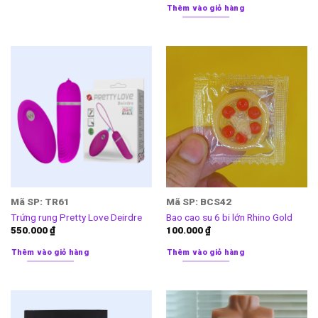
Thêm vào giỏ hàng
Mã SP: TR61
Mã SP: BCS42
Trứng rung Pretty Love Deirdre
Bao cao su 6 bi lớn Rhino Gold
550.000
₫
100.000
₫
Thêm vào giỏ hàng
Thêm vào giỏ hàng