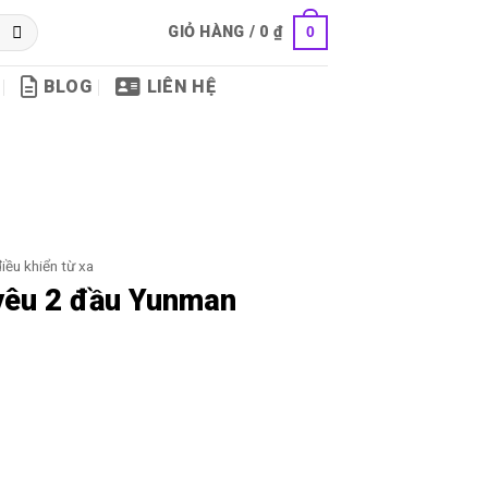
GIỎ HÀNG /
0
₫
0
BLOG
LIÊN HỆ
iều khiển từ xa
 yêu 2 đầu Yunman