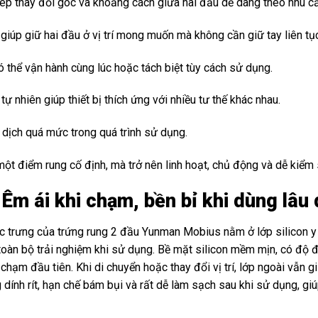
 phép thay đổi góc và khoảng cách giữa hai đầu dễ dàng theo nhu c
 giúp giữ hai đầu ở vị trí mong muốn mà không cần giữ tay liên tụ
ó thể vận hành cùng lúc hoặc tách biệt tùy cách sử dụng.
ự nhiên giúp thiết bị thích ứng với nhiều tư thế khác nhau.
ê dịch quá mức trong quá trình sử dụng.
một điểm rung cố định, mà trở nên linh hoạt, chủ động và dễ kiểm
 Êm ái khi chạm, bền bỉ khi dùng lâu 
c trưng của trứng rung 2 đầu Yunman Mobius nằm ở lớp silicon y 
ư toàn bộ trải nghiệm khi sử dụng. Bề mặt silicon mềm mịn, có độ
 chạm đầu tiên. Khi di chuyển hoặc thay đổi vị trí, lớp ngoài vẫn
 dính rít, hạn chế bám bụi và rất dễ làm sạch sau khi sử dụng, gi