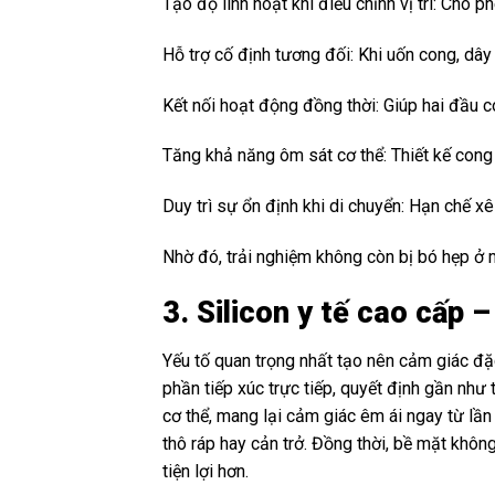
Tạo độ linh hoạt khi điều chỉnh vị trí: Cho
Hỗ trợ cố định tương đối: Khi uốn cong, dây
Kết nối hoạt động đồng thời: Giúp hai đầu c
Tăng khả năng ôm sát cơ thể: Thiết kế cong t
Duy trì sự ổn định khi di chuyển: Hạn chế x
Nhờ đó, trải nghiệm không còn bị bó hẹp ở 
3. Silicon y tế cao cấp –
Yếu tố quan trọng nhất tạo nên cảm giác đặ
phần tiếp xúc trực tiếp, quyết định gần nh
cơ thể, mang lại cảm giác êm ái ngay từ lần
thô ráp hay cản trở. Đồng thời, bề mặt không
tiện lợi hơn.