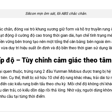
Silicon mịn ôm sát, lõi ABS chắc chắn.
 chắn, đóng vai trò khung xương giữ form và hỗ trợ truyền rung ổn
ạt động ở cường độ cao trong thời gian dài, hạn chế tình trạng m
bền vững bên trong tạo nên một tổng thể cân bằng: bên ngoài êm
vừa duy trì hiệu suất ổn định và độ bền theo thời gian sử dụng lâ
ấp độ – Tùy chỉnh cảm giác theo tâm
 lại quen thuộc, trứng rung 2 đầu Yunman Mobius được trang bị hệ
tiên. Cụ thể, thiết bị sở hữu 10 chế độ rung khác nhau, trải dài từ
đến các kiểu rung biến tấu theo chu kỳ. Mỗi chế độ không chỉ khá
ểu dàn trải, có kiểu dồn dập rồi thả lỏng. Nhờ vậy, người dùng khô
nhu cầu tại từng thời điểm.