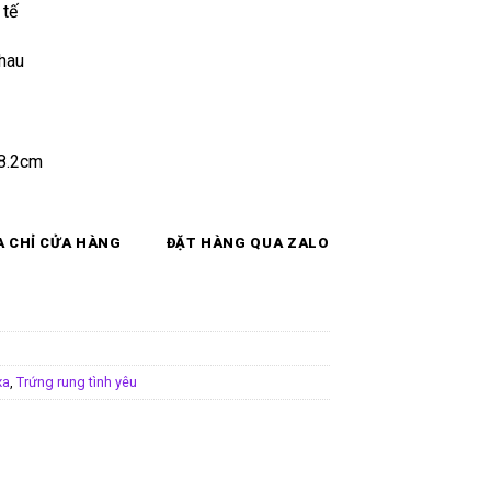
 tế
nhau
28.2cm
A CHỈ CỬA HÀNG
ĐẶT HÀNG QUA ZALO
xa
,
Trứng rung tình yêu