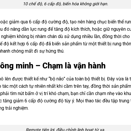
10 chế độ, 6 cấp độ, biến hóa không giới hạn.
hoặc giảm qua 6 cấp độ cường độ, tạo nên hàng chục biến thể rung 
au đó nâng dần lực rung để tăng độ kích thích, hoặc giữ nguyên
ải nghiệm không bị nhàm chán dù sử dụng nhiều lần, đồng thời cho
hế độ kết hợp 6 cấp độ đã biến sản phẩm từ một thiết bị rung thô
hanh chóng mất đi sự hứng thú.
thông minh – Chạm là vận hành
lên được thiết kế như “bộ não” của toàn bộ thiết bị. Đây vừa là t
 tác một cách tự nhiên nhất khi cầm trên tay, đồng thời sản phẩm
 phải tìm nút bấm ở vị trí khó chạm, bạn chỉ cần chạm nhẹ vào khu 
 tăng giảm 6 cấp độ cường độ tùy ý. Mọi thao tác đều tập trung t
g trải nghiệm.
Remote tiện lợi, điều chỉnh linh hoạt từ xa.