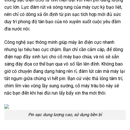
cực lớn. Lực đâm rút và sóng rung của máy cực kỳ bạo liệt,
nên chỉ có dòng xả ổn định từ pin sạc tích hợp mới đủ sức
duy trì phong độ tàn bạo của nó xuyên suốt cuộc yêu đầm
đìa nước nôi.
Công nghệ sạc thông minh giúp máy ăn điện cực nhanh
nhưng lại tiêu hao cực chậm. Bạn chỉ cần cắm cáp, để dòng
điện nạp đầy sinh lực cho cỗ máy bạo chúa, và nó sẽ sẵn
sàng đày đọa cơ thể bạn qua vô số lần lên đỉnh. Không bao
giờ có chuyện đang dạng háng rên rỉ, đâm lút cán mà máy lại
tắt ngụm giữa chừng vì hết pin. Bạn cứ việc thả lỏng tâm trí,
chìm lỉm vào vũng lầy sung sướng, cỗ máy trâu bò này sẽ
nắc bạn đến khi hai đùi run lẩy bẩy xin tha mới thôi.
Pin sạc dung lượng cao, sử dụng bền bỉ