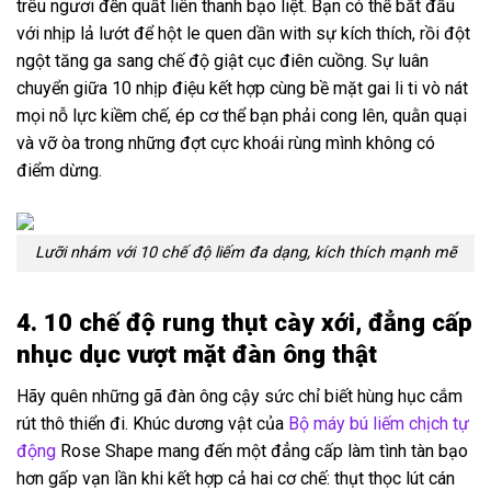
trêu ngươi đến quất liên thanh bạo liệt. Bạn có thể bắt đầu
với nhịp lả lướt để hột le quen dần with sự kích thích, rồi đột
ngột tăng ga sang chế độ giật cục điên cuồng. Sự luân
chuyển giữa 10 nhịp điệu kết hợp cùng bề mặt gai li ti vò nát
mọi nỗ lực kiềm chế, ép cơ thể bạn phải cong lên, quằn quại
và vỡ òa trong những đợt cực khoái rùng mình không có
điểm dừng.
Lưỡi nhám với 10 chế độ liếm đa dạng, kích thích mạnh mẽ
4. 10 chế độ rung thụt cày xới, đẳng cấp
nhục dục vượt mặt đàn ông thật
Hãy quên những gã đàn ông cậy sức chỉ biết hùng hục cắm
rút thô thiển đi. Khúc dương vật của
Bộ máy bú liếm chịch tự
động
Rose Shape mang đến một đẳng cấp làm tình tàn bạo
hơn gấp vạn lần khi kết hợp cả hai cơ chế: thụt thọc lút cán