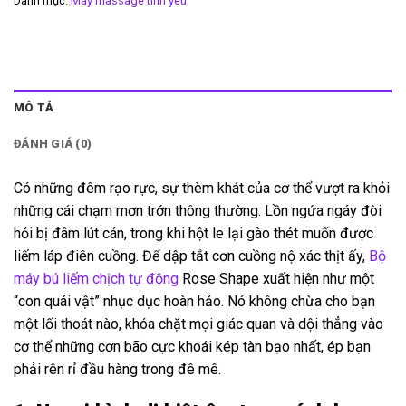
Danh mục:
Máy massage tình yêu
MÔ TẢ
ĐÁNH GIÁ (0)
Có những đêm rạo rực, sự thèm khát của cơ thể vượt ra khỏi
những cái chạm mơn trớn thông thường. Lồn ngứa ngáy đòi
hỏi bị đâm lút cán, trong khi hột le lại gào thét muốn được
liếm láp điên cuồng. Để dập tắt cơn cuồng nộ xác thịt ấy,
Bộ
máy bú liếm chịch tự động
Rose Shape xuất hiện như một
“con quái vật” nhục dục hoàn hảo. Nó không chừa cho bạn
một lối thoát nào, khóa chặt mọi giác quan và dội thẳng vào
cơ thể những cơn bão cực khoái kép tàn bạo nhất, ép bạn
phải rên rỉ đầu hàng trong đê mê.