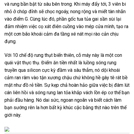
và rung bần bật từ sâu bên trong. Khi máy đẩy tới, 3 viên bi
nhỏ ở chóp đỉnh sẽ chọc ngoáy, nong rộng và miết tàn nhẫn
vào điểm G. Cùng lúc đó, phần gốc tua tủa gai sần sùi lại
đảm nhiệm việc cọ xát điên cuồng vào mép cửa mình, tạo ra
một cơn bão khoái cảm đa tầng xé nát mọi rào cản chịu
đựng.
Với 10 chế độ rung thụt biến thiên, cỗ máy này là một con
quái vật thực thụ. Điểm ăn tiền nhất là luồng sóng rung
truyền qua silicon cực kỳ đầm và sâu thẳm, nó dội khoái
cảm ran râm vào tận xương chậu chứ không hề gây tê rát bề
mặt như đồ rẻ tiền. Sự kẹp chả hoàn hảo giữa việc bị đâm lút
cán liên hồi và sóng rung lan tỏa khắp vách lồn ép cơ thể bạn
phải đầu hàng. Nó dai sức, ngoan ngoãn và biết cách làm
bạn sướng rên la hơn bất kỳ khúc cặc bằng thịt nào trên thế
giới này.