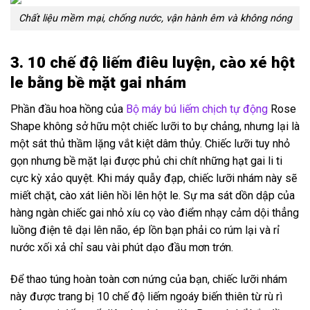
Chất liệu mềm mại, chống nước, vận hành êm và không nóng
3. 10 chế độ liếm điêu luyện, cào xé hột
le bằng bề mặt gai nhám
Phần đầu hoa hồng của
Bộ máy bú liếm chịch tự động
Rose
Shape không sở hữu một chiếc lưỡi to bự chảng, nhưng lại là
một sát thủ thầm lặng vắt kiệt dâm thủy. Chiếc lưỡi tuy nhỏ
gọn nhưng bề mặt lại được phủ chi chít những hạt gai li ti
cực kỳ xảo quyệt. Khi máy quẫy đạp, chiếc lưỡi nhám này sẽ
miết chặt, cào xát liên hồi lên hột le. Sự ma sát dồn dập của
hàng ngàn chiếc gai nhỏ xíu cọ vào điểm nhạy cảm dội thẳng
luồng điện tê dại lên não, ép lồn bạn phải co rúm lại và rỉ
nước xối xả chỉ sau vài phút dạo đầu mơn trớn.
Để thao túng hoàn toàn cơn nứng của bạn, chiếc lưỡi nhám
này được trang bị 10 chế độ liếm ngoáy biến thiên từ rù rì