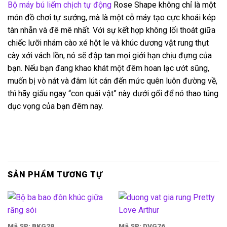
Bộ máy bú liếm chịch tự động
Rose Shape không chỉ là một
món đồ chơi tự sướng, mà là một cỗ máy tạo cực khoái kép
tàn nhẫn và đê mê nhất. Với sự kết hợp không lối thoát giữa
chiếc lưỡi nhám cào xé hột le và khúc dương vật rung thụt
cày xới vách lồn, nó sẽ đập tan mọi giới hạn chịu đựng của
bạn. Nếu bạn đang khao khát một đêm hoan lạc ướt sũng,
muốn bị vò nát và đâm lút cán đến mức quên luôn đường về,
thì hãy giấu ngay “con quái vật” này dưới gối để nó thao túng
dục vọng của bạn đêm nay.
SẢN PHẨM TƯƠNG TỰ
Mã SP: BKG28
Mã SP: DVG76