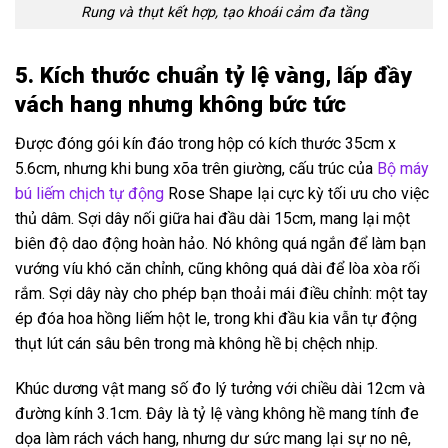
Rung và thụt kết hợp, tạo khoái cảm đa tầng
5. Kích thước chuẩn tỷ lệ vàng, lấp đầy
vách hang nhưng không bức tức
Được đóng gói kín đáo trong hộp có kích thước 35cm x
5.6cm, nhưng khi bung xõa trên giường, cấu trúc của
Bộ máy
bú liếm chịch tự động
Rose Shape lại cực kỳ tối ưu cho việc
thủ dâm. Sợi dây nối giữa hai đầu dài 15cm, mang lại một
biên độ dao động hoàn hảo. Nó không quá ngắn để làm bạn
vướng víu khó căn chỉnh, cũng không quá dài để lòa xòa rối
rắm. Sợi dây này cho phép bạn thoải mái điều chỉnh: một tay
ép đóa hoa hồng liếm hột le, trong khi đầu kia vẫn tự động
thụt lút cán sâu bên trong mà không hề bị chệch nhịp.
Khúc dương vật mang số đo lý tưởng với chiều dài 12cm và
đường kính 3.1cm. Đây là tỷ lệ vàng không hề mang tính đe
dọa làm rách vách hang, nhưng dư sức mang lại sự no nê,