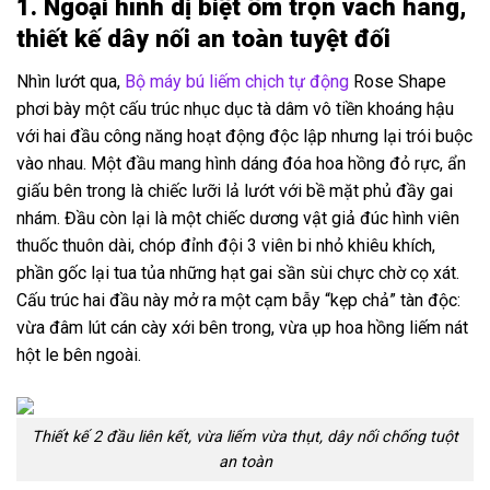
1. Ngoại hình dị biệt ôm trọn vách hang,
thiết kế dây nối an toàn tuyệt đối
Nhìn lướt qua,
Bộ máy bú liếm chịch tự động
Rose Shape
phơi bày một cấu trúc nhục dục tà dâm vô tiền khoáng hậu
với hai đầu công năng hoạt động độc lập nhưng lại trói buộc
vào nhau. Một đầu mang hình dáng đóa hoa hồng đỏ rực, ẩn
giấu bên trong là chiếc lưỡi lả lướt với bề mặt phủ đầy gai
nhám. Đầu còn lại là một chiếc dương vật giả đúc hình viên
thuốc thuôn dài, chóp đỉnh đội 3 viên bi nhỏ khiêu khích,
phần gốc lại tua tủa những hạt gai sần sùi chực chờ cọ xát.
Cấu trúc hai đầu này mở ra một cạm bẫy “kẹp chả” tàn độc:
vừa đâm lút cán cày xới bên trong, vừa ụp hoa hồng liếm nát
hột le bên ngoài.
Thiết kế 2 đầu liên kết, vừa liếm vừa thụt, dây nối chống tuột
an toàn