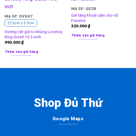
Mã SP: GE28
Gel tăng khoái cảm cho nữ
Mã SP: DVG67
Passion
22.5cm x 5.5cm
320.000
₫
Dương vật giả to khủng Lovetoy
Thêm vào giỏ hàng
King-Sized 10.5 inch
990.000
₫
Thêm vào giỏ hàng
Shop Đủ Thứ
Google Maps