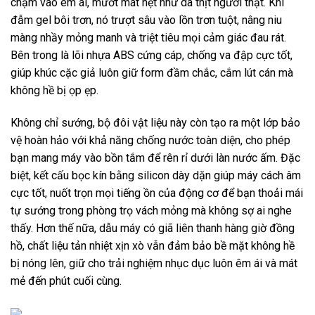
chạm vào êm ái, mướt mát hệt như da thịt người thật. Khi
đẫm gel bôi trơn, nó trượt sâu vào lồn trơn tuột, nâng niu
màng nhầy mỏng manh và triệt tiêu mọi cảm giác đau rát.
Bên trong là lõi nhựa ABS cứng cáp, chống va đập cực tốt,
giúp khúc cặc giả luôn giữ form đầm chắc, cắm lút cán mà
không hề bị ọp ẹp.
Không chỉ sướng, bộ đôi vật liệu này còn tạo ra một lớp bảo
vệ hoàn hảo với khả năng chống nước toàn diện, cho phép
bạn mang máy vào bồn tắm để rên rỉ dưới làn nước ấm. Đặc
biệt, kết cấu bọc kín bằng silicon dày dặn giúp máy cách âm
cực tốt, nuốt trọn mọi tiếng ồn của động cơ để bạn thoải mái
tự sướng trong phòng trọ vách mỏng mà không sợ ai nghe
thấy. Hơn thế nữa, dẫu máy có giã liên thanh hàng giờ đồng
hồ, chất liệu tản nhiệt xịn xò vẫn đảm bảo bề mặt không hề
bị nóng lên, giữ cho trải nghiệm nhục dục luôn êm ái và mát
mẻ đến phút cuối cùng.