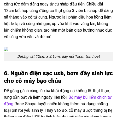
căng tức dâm đãng ngay từ cú nhấp đầu tiên. Chiều dài
12cm kết hợp cùng động cơ thụt giúp 3 viên bi chóp dễ dàng
nã thẳng vào cổ tử cung. Ngược lại, phần đầu hoa hồng liếm
hột le lại vô cùng nhỏ gọn, úp vừa khít vào vùng kín, không
lấn chiếm không gian, tạo nên một bản giao hưởng nhục dục
vô cùng vừa vặn và đê mê.
Dương vật 12cm x 3.1cm, dây nối 15cm linh hoạt
6. Nguồn điện sạc usb, bơm đầy sinh lực
cho cỗ máy bạo chúa
Để gồng gánh cùng lúc ba khối động cơ khổng lồ: thụt thọc,
rung bần bật và liếm ngoáy liên hồi,
Bộ máy bú liếm chịch tự
động
Rose Shape tuyệt nhiên không thèm sử dụng những
loại pin rời yếu sinh lý. Thay vào đó, cỗ máy được trang bị hệ
thống sạc điện USB từ tính hiện đại với viên pin dung lượng