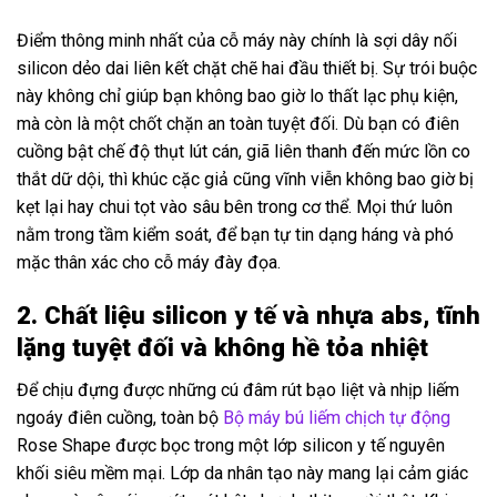
Điểm thông minh nhất của cỗ máy này chính là sợi dây nối
silicon dẻo dai liên kết chặt chẽ hai đầu thiết bị. Sự trói buộc
này không chỉ giúp bạn không bao giờ lo thất lạc phụ kiện,
mà còn là một chốt chặn an toàn tuyệt đối. Dù bạn có điên
cuồng bật chế độ thụt lút cán, giã liên thanh đến mức lồn co
thắt dữ dội, thì khúc cặc giả cũng vĩnh viễn không bao giờ bị
kẹt lại hay chui tọt vào sâu bên trong cơ thể. Mọi thứ luôn
nằm trong tầm kiểm soát, để bạn tự tin dạng háng và phó
mặc thân xác cho cỗ máy đày đọa.
2. Chất liệu silicon y tế và nhựa abs, tĩnh
lặng tuyệt đối và không hề tỏa nhiệt
Để chịu đựng được những cú đâm rút bạo liệt và nhịp liếm
ngoáy điên cuồng, toàn bộ
Bộ máy bú liếm chịch tự động
Rose Shape được bọc trong một lớp silicon y tế nguyên
khối siêu mềm mại. Lớp da nhân tạo này mang lại cảm giác