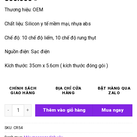
Thương hiệu: OEM
Chất liệu: Silicon y tế mềm mại, nhựa abs
Chế độ: 10 chế độ liếm, 10 chế độ rung thụt
Nguồn điện: Sạc điện
Kích thước: 35cm x 5.6cm ( kích thước đóng gói )
CHÍNH SÁCH
ĐỊA CHỈ CỬA
ĐẶT HÀNG QUA
GIAO HÀNG
HÀNG
ZALO
Bộ máy thủ dâm tự động Rose Shape số lượng
Thêm vào giỏ hàng
Mua ngay
SKU:
CR54