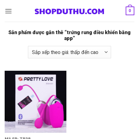
Bỏ
0
qua
nội
dung
Sản phẩm được gắn thẻ “trứng rung điều khiển bằng
app”
Mã SP: TR38