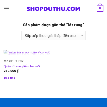
Bỏ
0
qua
nội
dung
Sản phẩm được gắn thẻ “lót rung”
HẾT HÀNG
Mã SP: TR07
Quần lót rung liếm fox m5
750.000
₫
Đọc tiếp