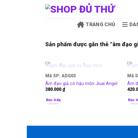
Bỏ
qua
nội
TRANG CHỦ
DA
dung
Sản phẩm được gắn thẻ “âm đạo g
HẾT HÀNG
Mã SP: ADG03
Mã S
Âm đạo giả có hậu môn Jiuai Angel
Âm đạ
380.000
₫
420.
Đọc tiếp
Đọc t