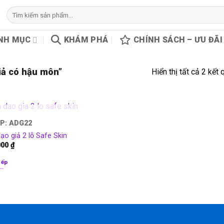
Tìm
kiếm:
NH MỤC
KHÁM PHÁ
CHÍNH SÁCH – ƯU ĐÃI
iả có hậu môn”
Hiển thị tất cả 2 kết 
HẾT HÀNG
P: ADG22
o giả 2 lỗ Safe Skin
000
₫
iếp