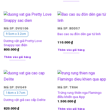
Mã SP: DVG106
Mã SP: BDD57
Bao cao su đôn dên gai tứ linh
9.5cm x 3.2cm
Dương vật giả Pretty Love
110.000
₫
Snappy sạc điện
800.000
₫
Thêm vào giỏ hàng
Thêm vào giỏ hàng
Mã SP: DVG49
Mã SP: TR64
Trứng rung thiên nga Flamingo
14cm x 3.7cm
điều khiển qua App
Dương vật giả cao cấp Delite
1.500.000
₫
820.000
₫
Thêm vào giỏ hàng