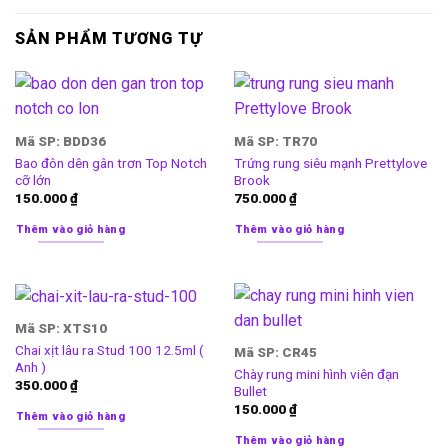
SẢN PHẨM TƯƠNG TỰ
Mã SP: BDD36
Mã SP: TR70
Bao đôn dên gân trơn Top Notch
Trứng rung siêu mạnh Prettylove
cỡ lớn
Brook
150.000
₫
750.000
₫
Thêm vào giỏ hàng
Thêm vào giỏ hàng
Mã SP: XTS10
Chai xịt lâu ra Stud 100 12.5ml (
Mã SP: CR45
Anh )
Chày rung mini hình viên đạn
350.000
₫
Bullet
150.000
₫
Thêm vào giỏ hàng
Thêm vào giỏ hàng