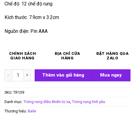
Chế độ: 12 chế độ rung
Kích thước: 7.9cm x 3.2cm
Nguồn điện: Pin AAA
CHÍNH SÁCH
ĐỊA CHỈ CỬA
ĐẶT HÀNG QUA
GIAO HÀNG
HÀNG
ZALO
Trứng rung Pretty Love Arvin số lượng
Thêm vào giỏ hàng
Mua ngay
SKU:
TR139
Danh mục:
Trứng rung điều khiển từ xa
,
Trứng rung tình yêu
Thương hiệu:
Baile