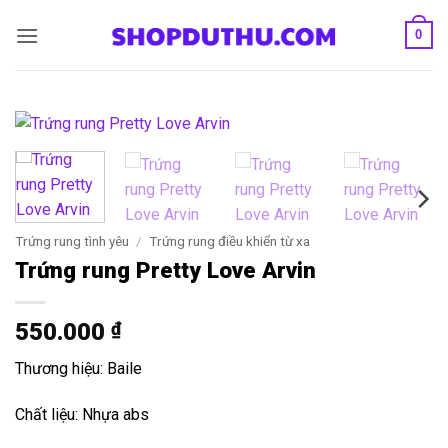
Bỏ
0
qua
nội
dung
Trứng rung tình yêu
/
Trứng rung điều khiển từ xa
Trứng rung Pretty Love Arvin
550.000
₫
Thương hiệu: Baile
Chất liệu: Nhựa abs