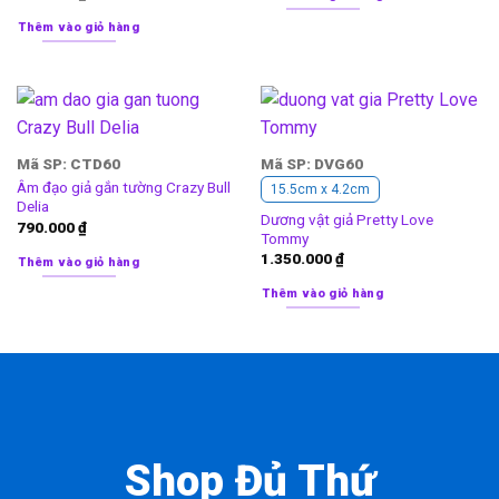
Thêm vào giỏ hàng
Mã SP: CTD60
Mã SP: DVG60
Âm đạo giả gắn tường Crazy Bull
15.5cm x 4.2cm
Delia
Dương vật giả Pretty Love
790.000
₫
Tommy
1.350.000
₫
Thêm vào giỏ hàng
Thêm vào giỏ hàng
Shop Đủ Thứ