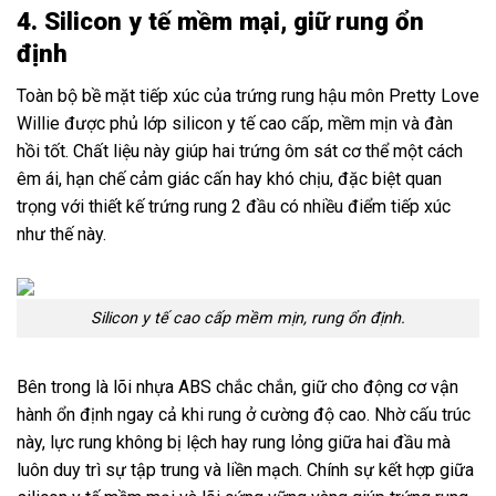
4. Silicon y tế mềm mại, giữ rung ổn
định
Toàn bộ bề mặt tiếp xúc của trứng rung hậu môn Pretty Love
Willie được phủ lớp silicon y tế cao cấp, mềm mịn và đàn
hồi tốt. Chất liệu này giúp hai trứng ôm sát cơ thể một cách
êm ái, hạn chế cảm giác cấn hay khó chịu, đặc biệt quan
trọng với thiết kế trứng rung 2 đầu có nhiều điểm tiếp xúc
như thế này.
Silicon y tế cao cấp mềm mịn, rung ổn định.
Bên trong là lõi nhựa ABS chắc chắn, giữ cho động cơ vận
hành ổn định ngay cả khi rung ở cường độ cao. Nhờ cấu trúc
này, lực rung không bị lệch hay rung lỏng giữa hai đầu mà
luôn duy trì sự tập trung và liền mạch. Chính sự kết hợp giữa