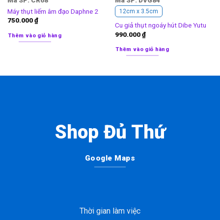
Mã SP: CR68
Mã SP: DVG84
Máy thụt liếm âm đạo Daphne 2
12cm x 3.5cm
750.000
₫
Cu giả thụt ngoáy hút Dibe Yutu
990.000
₫
Thêm vào giỏ hàng
Thêm vào giỏ hàng
Shop Đủ Thứ
Google Maps
Thời gian làm việc