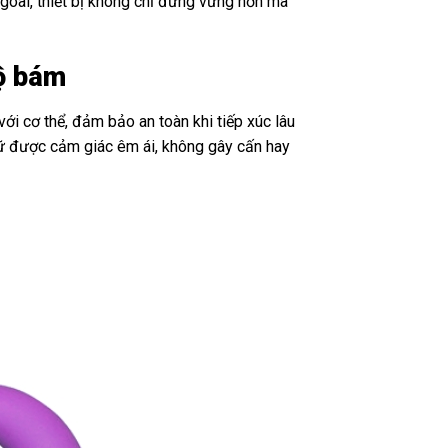
goài, thiết bị không chỉ đứng vững hơn mà
độ bám
ới cơ thể, đảm bảo an toàn khi tiếp xúc lâu
giữ được cảm giác êm ái, không gây cấn hay