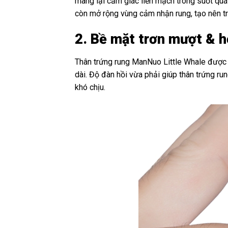
mang lại cảm giác liền mạch trong suốt quá
còn mở rộng vùng cảm nhận rung, tạo nên trả
2. Bề mặt trơn mượt & họ
Thân trứng rung ManNuo Little Whale được ho
dài. Độ đàn hồi vừa phải giúp thân trứng r
khó chịu.