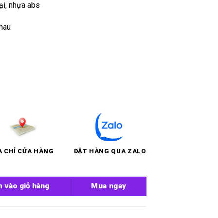
ại, nhựa abs
nhau
A CHỈ CỬA HÀNG
ĐẶT HÀNG QUA ZALO
Little Whale số lượng
 vào giỏ hàng
Mua ngay