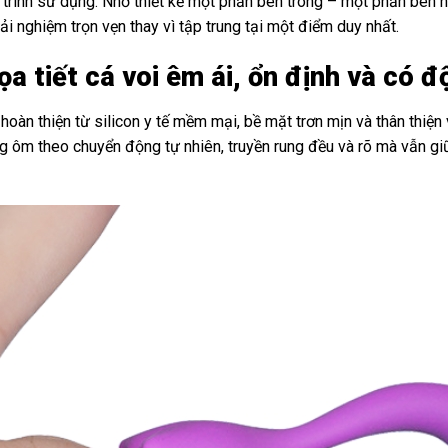
 trình sử dụng. Nhờ thiết kế một phần bên trong – một phần bên n
i nghiệm trọn vẹn thay vì tập trung tại một điểm duy nhất.
a tiết cá voi êm ái, ổn định và có 
àn thiện từ silicon y tế mềm mại, bề mặt trơn mịn và thân thiện v
ung ôm theo chuyển động tự nhiên, truyền rung đều và rõ mà vẫn 