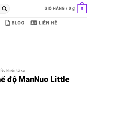
GIỎ HÀNG /
0
₫
0
BLOG
LIÊN HỆ
iều khiển từ xa
hế độ ManNuo Little