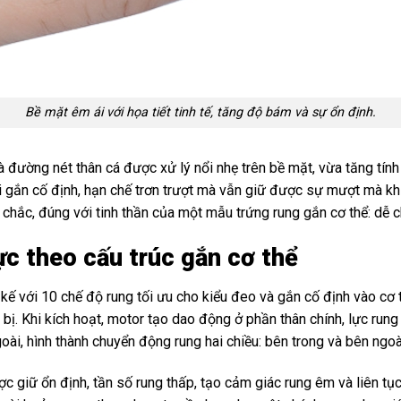
Bề mặt êm ái với họa tiết tinh tế, tăng độ bám và sự ổn định.
 và đường nét thân cá được xử lý nổi nhẹ trên bề mặt, vừa tăng tín
i gắn cố định, hạn chế trơn trượt mà vẫn giữ được sự mượt mà khi
 chắc, đúng với tinh thần của một mẫu trứng rung gắn cơ thể: dễ c
ực theo cấu trúc gắn cơ thể
ế với 10 chế độ rung tối ưu cho kiểu đeo và gắn cố định vào cơ t
bị. Khi kích hoạt, motor tạo dao động ở phần thân chính, lực rung 
oài, hình thành chuyển động rung hai chiều: bên trong và bên ngoà
 giữ ổn định, tần số rung thấp, tạo cảm giác rung êm và liên tục