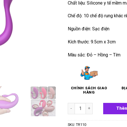
Chất liệu: Silicone y tế mềm m
Chế độ: 10 chế độ rung khác 
Nguồn điện: Sạc điện
Kích thước: 9.5cm x 3cm
Màu sắc: Đỏ – Hồng – Tím
CHÍNH SÁCH GIAO
ĐỊ
HÀNG
Trứng rung 10 chế độ ManNuo 
Thêm
SKU:
TR110