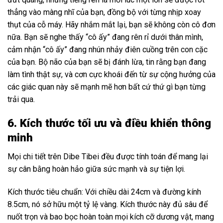
thẳng vào màng nhĩ của bạn, đồng bộ với từng nhịp xoay
thụt của cỗ máy. Hãy nhắm mắt lại, bạn sẽ không còn cô đơn
nữa. Bạn sẽ nghe thấy “cô ấy” đang rên rỉ dưới thân mình,
cảm nhận “cô ấy” đang nhún nhảy điên cuồng trên con cặc
của bạn. Bộ não của bạn sẽ bị đánh lừa, tin rằng bạn đang
làm tình thật sự, và cơn cực khoái đến từ sự cộng hưởng của
các giác quan này sẽ mạnh mẽ hơn bất cứ thứ gì bạn từng
trải qua.
6. Kích thước tối ưu và điều khiển thông
minh
Mọi chi tiết trên Dibe Tibei đều được tính toán để mang lại
sự cân bằng hoàn hảo giữa sức mạnh và sự tiện lợi.
Kích thước tiêu chuẩn: Với chiều dài 24cm và đường kính
8.5cm, nó sở hữu một tỷ lệ vàng. Kích thước này đủ sâu để
nuốt trọn và bao bọc hoàn toàn mọi kích cỡ dương vật, mang