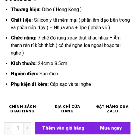
Thương hiệu:
Dibe ( Hong Kong )
Chất liệu:
Silicon y tế mềm mại ( phần âm đạo bên trong
và phần nắp đậy ) – Nhựa abs + Tpe ( phần vỏ )
Chức năng:
7 chế độ rung xoay thụt khác nhau – Âm
thanh rên rỉ kích thích ( có thể nghe loa ngoài hoặc tai
nghe )
Kích thước:
24cm x 8.5cm
Nguồn điện:
Sạc điện
Phụ kiện đi kèm:
Cáp sạc và tai nghe
CHÍNH SÁCH
ĐỊA CHỈ CỬA
ĐẶT HÀNG QUA
GIAO HÀNG
HÀNG
ZALO
Máy thủ dâm rung xoay Dibe Tibei số lượng
Thêm vào giỏ hàng
Mua ngay