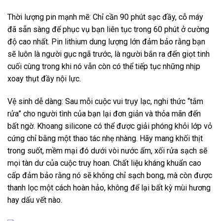
Thời lượng pin mạnh mẽ: Chỉ cần 90 phút sạc đầy, cỗ máy
đã sẵn sàng để phục vụ bạn liên tục trong 60 phút ở cường
độ cao nhất. Pin lithium dung lượng lớn đảm bảo rằng bạn
sẽ luôn là người gục ngã trước, là người bắn ra đến giọt tinh
cuối cùng trong khi nó vẫn còn có thể tiếp tục những nhịp
xoay thụt đầy nội lực.
Vệ sinh dễ dàng: Sau mỗi cuộc vui trụy lạc, nghi thức “tắm
rửa” cho người tình của bạn lại đơn giản và thỏa mãn đến
bất ngờ. Khoang silicone có thể được giải phóng khỏi lớp vỏ
cứng chỉ bằng một thao tác nhẹ nhàng. Hãy mang khối thịt
trong suốt, mềm mại đó dưới vòi nước ấm, xối rửa sạch sẽ
mọi tàn dư của cuộc truy hoan. Chất liệu kháng khuẩn cao
cấp đảm bảo rằng nó sẽ không chỉ sạch bong, mà còn được
thanh lọc một cách hoàn hảo, không để lại bất kỳ mùi hương
hay dấu vết nào.