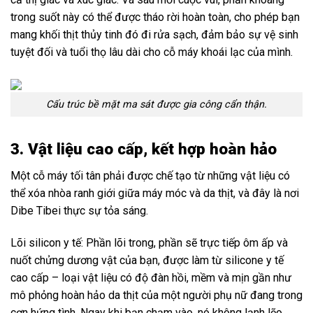
trong suốt này có thể được tháo rời hoàn toàn, cho phép bạn
mang khối thịt thủy tinh đó đi rửa sạch, đảm bảo sự vệ sinh
tuyệt đối và tuổi thọ lâu dài cho cỗ máy khoái lạc của mình.
Cấu trúc bề mặt ma sát được gia công cẩn thận.
3. Vật liệu cao cấp, kết hợp hoàn hảo
Một cỗ máy tối tân phải được chế tạo từ những vật liệu có
thể xóa nhòa ranh giới giữa máy móc và da thịt, và đây là nơi
Dibe Tibei thực sự tỏa sáng.
Lõi silicon y tế: Phần lõi trong, phần sẽ trực tiếp ôm ấp và
nuốt chửng dương vật của bạn, được làm từ silicone y tế
cao cấp – loại vật liệu có độ đàn hồi, mềm và mịn gần như
mô phỏng hoàn hảo da thịt của một người phụ nữ đang trong
cơn hứng tình. Ngay khi bạn chạm vào, nó không lạnh lẽo,