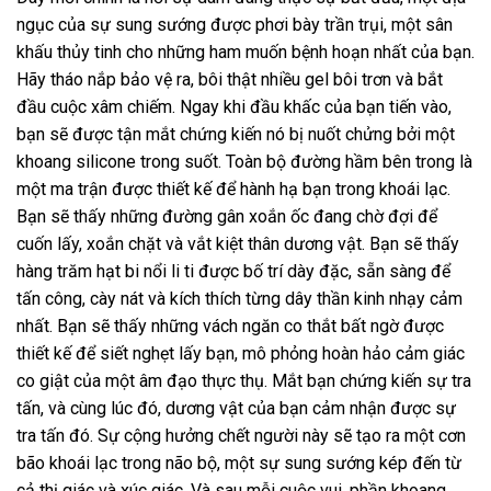
ngục của sự sung sướng được phơi bày trần trụi, một sân
khấu thủy tinh cho những ham muốn bệnh hoạn nhất của bạn.
Hãy tháo nắp bảo vệ ra, bôi thật nhiều gel bôi trơn và bắt
đầu cuộc xâm chiếm. Ngay khi đầu khấc của bạn tiến vào,
bạn sẽ được tận mắt chứng kiến nó bị nuốt chửng bởi một
khoang silicone trong suốt. Toàn bộ đường hầm bên trong là
một ma trận được thiết kế để hành hạ bạn trong khoái lạc.
Bạn sẽ thấy những đường gân xoắn ốc đang chờ đợi để
cuốn lấy, xoắn chặt và vắt kiệt thân dương vật. Bạn sẽ thấy
hàng trăm hạt bi nổi li ti được bố trí dày đặc, sẵn sàng để
tấn công, cày nát và kích thích từng dây thần kinh nhạy cảm
nhất. Bạn sẽ thấy những vách ngăn co thắt bất ngờ được
thiết kế để siết nghẹt lấy bạn, mô phỏng hoàn hảo cảm giác
co giật của một âm đạo thực thụ. Mắt bạn chứng kiến sự tra
tấn, và cùng lúc đó, dương vật của bạn cảm nhận được sự
tra tấn đó. Sự cộng hưởng chết người này sẽ tạo ra một cơn
bão khoái lạc trong não bộ, một sự sung sướng kép đến từ
cả thị giác và xúc giác. Và sau mỗi cuộc vui, phần khoang