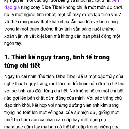
kỷ nguyên mới của sự lười biếng và khoái lạc tột đỉnh.
Âm
đạo giả
rung xoay Dibe Tibei không chỉ là một món đồ chơi,
nó là một người tình robot, một cỗ máy được lập trình với 7
vũ điệu rung xoay thụt khác nhau. Ẩn sau lớp vỏ bọc sang
trọng là một thiên đường thủy tinh sẵn sàng nuốt chửng,
xoắn vặn và vắt kiệt bạn mà không cần bạn phải động một
ngón tay.
1. Thiết kế ngụy trang, tinh tế trong
từng chi tiết
Ngay từ cái nhìn đầu tiên, Dibe Tibei đã là một bậc thầy của
nghệ thuật ngụy trang, một lời nói dối hoàn hảo được chế tác
với sự tinh xảo đến từng chi tiết. Nó không hề có một chi tiết
nào gợi lên bản chất dâm đãng của mình. Với sắc trắng chủ
đạo tinh khôi, kết hợp với những đường viền ánh kim sang
trọng, nó toát lên một vẻ ngoài của sự hiện đại, giống một
thiết bị chăm sóc cá nhân cao cấp hay một dụng cụ
massage cầm tay mà bạn có thể bắt gặp trong những spa