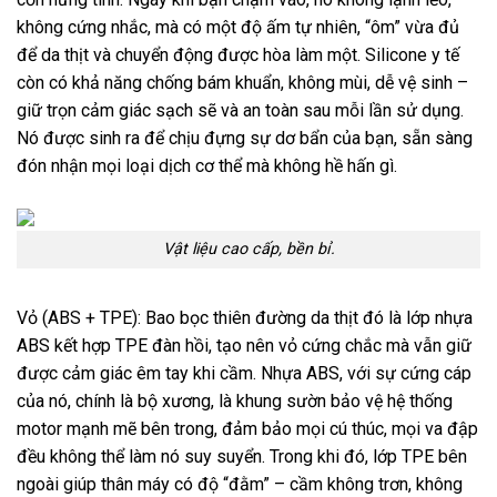
không cứng nhắc, mà có một độ ấm tự nhiên, “ôm” vừa đủ
để da thịt và chuyển động được hòa làm một. Silicone y tế
còn có khả năng chống bám khuẩn, không mùi, dễ vệ sinh –
giữ trọn cảm giác sạch sẽ và an toàn sau mỗi lần sử dụng.
Nó được sinh ra để chịu đựng sự dơ bẩn của bạn, sẵn sàng
đón nhận mọi loại dịch cơ thể mà không hề hấn gì.
Vật liệu cao cấp, bền bỉ.
Vỏ (ABS + TPE): Bao bọc thiên đường da thịt đó là lớp nhựa
ABS kết hợp TPE đàn hồi, tạo nên vỏ cứng chắc mà vẫn giữ
được cảm giác êm tay khi cầm. Nhựa ABS, với sự cứng cáp
của nó, chính là bộ xương, là khung sườn bảo vệ hệ thống
motor mạnh mẽ bên trong, đảm bảo mọi cú thúc, mọi va đập
đều không thể làm nó suy suyển. Trong khi đó, lớp TPE bên
ngoài giúp thân máy có độ “đằm” – cầm không trơn, không