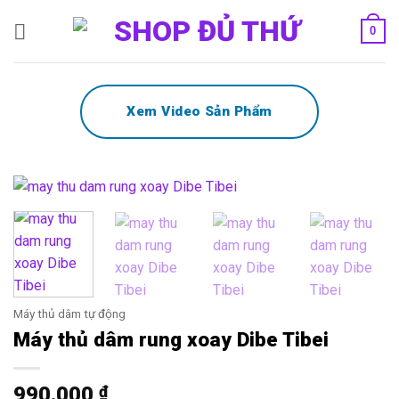
Bỏ
0
qua
nội
dung
Xem Video Sản Phẩm
Máy thủ dâm tự động
Máy thủ dâm rung xoay Dibe Tibei
990.000
₫