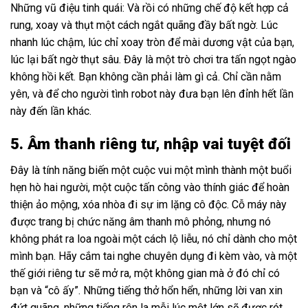
Những vũ điệu tinh quái: Và rồi có những chế độ kết hợp cả
rung, xoay và thụt một cách ngắt quãng đầy bất ngờ. Lúc
nhanh lúc chậm, lúc chỉ xoay tròn để mài dương vật của bạn,
lúc lại bất ngờ thụt sâu. Đây là một trò chơi tra tấn ngọt ngào
không hồi kết. Bạn không cần phải làm gì cả. Chỉ cần nằm
yên, và để cho người tình robot này đưa bạn lên đỉnh hết lần
này đến lần khác.
5. Âm thanh riêng tư, nhập vai tuyệt đối
Đây là tính năng biến một cuộc vui một mình thành một buổi
hẹn hò hai người, một cuộc tấn công vào thính giác để hoàn
thiện ảo mộng, xóa nhòa đi sự im lặng cô độc. Cỗ máy này
được trang bị chức năng âm thanh mô phỏng, nhưng nó
không phát ra loa ngoài một cách lộ liễu, nó chỉ dành cho một
mình bạn. Hãy cắm tai nghe chuyên dụng đi kèm vào, và một
thế giới riêng tư sẽ mở ra, một không gian mà ở đó chỉ có
bạn và “cô ấy”. Những tiếng thở hổn hển, những lời van xin
đứt quãng, những tiếng rên la mỗi lúc một lớn sẽ được rót