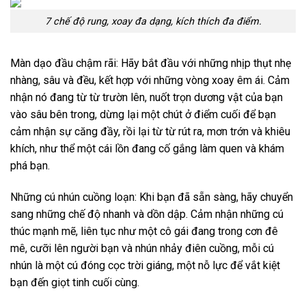
7 chế độ rung, xoay đa dạng, kích thích đa điểm.
Màn dạo đầu chậm rãi: Hãy bắt đầu với những nhịp thụt nhẹ
nhàng, sâu và đều, kết hợp với những vòng xoay êm ái. Cảm
nhận nó đang từ từ trườn lên, nuốt trọn dương vật của bạn
vào sâu bên trong, dừng lại một chút ở điểm cuối để bạn
cảm nhận sự căng đầy, rồi lại từ từ rút ra, mơn trớn và khiêu
khích, như thể một cái lồn đang cố gắng làm quen và khám
phá bạn.
Những cú nhún cuồng loạn: Khi bạn đã sẵn sàng, hãy chuyển
sang những chế độ nhanh và dồn dập. Cảm nhận những cú
thúc mạnh mẽ, liên tục như một cô gái đang trong cơn đê
mê, cưỡi lên người bạn và nhún nhảy điên cuồng, mỗi cú
nhún là một cú đóng cọc trời giáng, một nỗ lực để vắt kiệt
bạn đến giọt tinh cuối cùng.