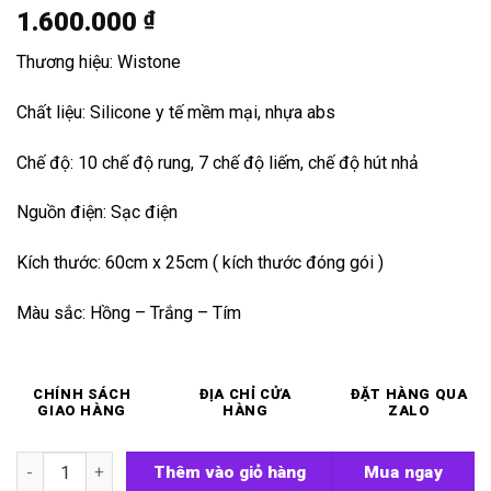
1.600.000
₫
Thương hiệu: Wistone
Chất liệu: Silicone y tế mềm mại, nhựa abs
Chế độ: 10 chế độ rung, 7 chế độ liếm, chế độ hút nhả
Nguồn điện: Sạc điện
Kích thước: 60cm x 25cm ( kích thước đóng gói )
Màu sắc: Hồng – Trắng – Tím
CHÍNH SÁCH
ĐỊA CHỈ CỬA
ĐẶT HÀNG QUA
GIAO HÀNG
HÀNG
ZALO
Máy rung hút liếm 2 đầu Wistone Rohs số lượng
Thêm vào giỏ hàng
Mua ngay