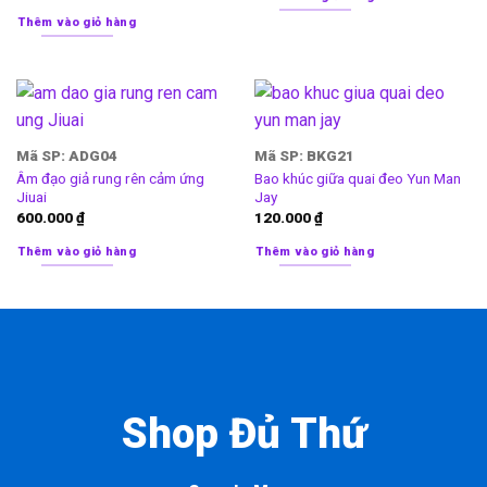
Thêm vào giỏ hàng
Mã SP: ADG04
Mã SP: BKG21
Âm đạo giả rung rên cảm ứng
Bao khúc giữa quai đeo Yun Man
Jiuai
Jay
600.000
₫
120.000
₫
Thêm vào giỏ hàng
Thêm vào giỏ hàng
Shop Đủ Thứ