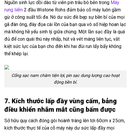
Nguồn sinh lực dồi dào từ viên pin trâu bò bên trong
Máy
rung liếm
2 đầu Wistone Rohs đảm bảo cỗ máy luôn gầm
gừ ở công suất tối đa. Nó dư sức đè bẹp sự bền bỉ của mọi
gã đàn ông, đày đọa cái lồn của bạn qua vô số hiệp hoan lạc
mà không hề yếu sinh lý giữa chừng. Một lần sạc đầy là quá
đủ để con quái thú này nhấp, hút và vét máng liên tục, vắt
kiệt sức lực của bạn cho đến khi hai đùi run lẩy bẩy không
thể khép lại.
Cổng sạc nam châm tiện lợi, pin sạc dung lượng cao hoạt
động bền bỉ.
7. Kích thước lấp đầy vùng cấm, bảng
điều khiển nhắm mắt cũng bấm được
Sở hữu quy cách đóng gói hoành tráng lên tới 60cm x 25cm,
kích thước thực tế của cỗ máy này dư sức lấp đầy mọi