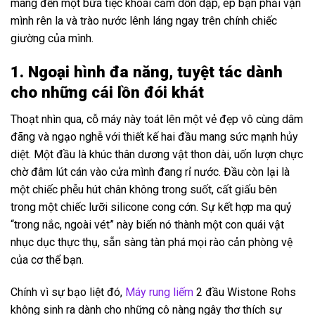
mang đến một bữa tiệc khoái cảm dồn dập, ép bạn phải vặn
mình rên la và trào nước lênh láng ngay trên chính chiếc
giường của mình.
1. Ngoại hình đa năng, tuyệt tác dành
cho những cái lồn đói khát
Thoạt nhìn qua, cỗ máy này toát lên một vẻ đẹp vô cùng dâm
đãng và ngạo nghễ với thiết kế hai đầu mang sức mạnh hủy
diệt. Một đầu là khúc thân dương vật thon dài, uốn lượn chực
chờ đâm lút cán vào cửa mình đang rỉ nước. Đầu còn lại là
một chiếc phễu hút chân không trong suốt, cất giấu bên
trong một chiếc lưỡi silicone cong cớn. Sự kết hợp ma quỷ
“trong nắc, ngoài vét” này biến nó thành một con quái vật
nhục dục thực thụ, sẵn sàng tàn phá mọi rào cản phòng vệ
của cơ thể bạn.
Chính vì sự bạo liệt đó,
Máy rung liếm
2 đầu Wistone Rohs
không sinh ra dành cho những cô nàng ngây thơ thích sự