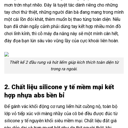
mơn trớn nhạt nhẽo. Đây là tuyệt tác dành riêng cho những
tay chơi thứ thiệt, những người đàn bà đang mang trong mình
một cái lồn đói khát, thèm muốn bị thao túng toàn diện. Nếu
bạn đã chán ngấy cảnh phải dùng tay kết hợp nhiều món đồ
chơi lỉnh kỉnh, thì cỗ máy đa năng này sẽ một mình cân hết,
đày đọa bạn lún sâu vào vũng lầy của cực khoái liên hoàn.
Thiết kế 2 đầu rung và hút liếm giúp kích thích toàn diện từ
trong ra ngoài.
2. Chất liệu silicone y tế mềm mại kết
hợp nhựa abs bền bỉ
Để gánh vác khối động cơ rung liếm hút cuồng nộ, toàn bộ
lớp vỏ tiếp xúc với màng nhầy của cô bé đều được đúc từ
silicone y tế nguyên khối siêu mềm mại. Chất liệu đắt giá
này dẻo dai và trơn mượt hệt như da thịt người thật, khi