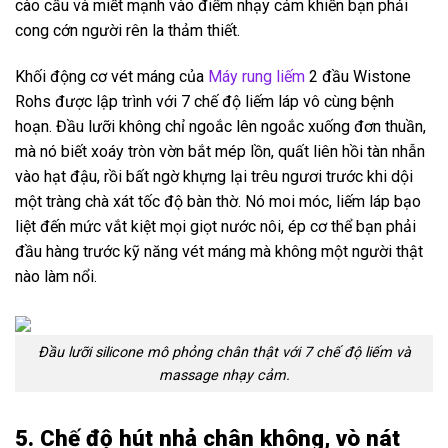
cào cấu và miết mạnh vào điểm nhạy cảm khiến bạn phải
cong cớn người rên la thảm thiết.
Khối động cơ vét máng của
Máy rung liếm
2 đầu Wistone
Rohs được lập trình với 7 chế độ liếm láp vô cùng bệnh
hoạn. Đầu lưỡi không chỉ ngoắc lên ngoắc xuống đơn thuần,
mà nó biết xoáy tròn vờn bắt mép lồn, quất liên hồi tàn nhẫn
vào hạt đậu, rồi bất ngờ khựng lại trêu ngươi trước khi dội
một tràng chà xát tốc độ bàn thờ. Nó moi móc, liếm láp bạo
liệt đến mức vắt kiệt mọi giọt nước nôi, ép cơ thể bạn phải
đầu hàng trước kỹ năng vét máng mà không một người thật
nào làm nổi.
Đầu lưỡi silicone mô phỏng chân thật với 7 chế độ liếm và
massage nhạy cảm.
5. Chế độ hút nhả chân không, vò nát