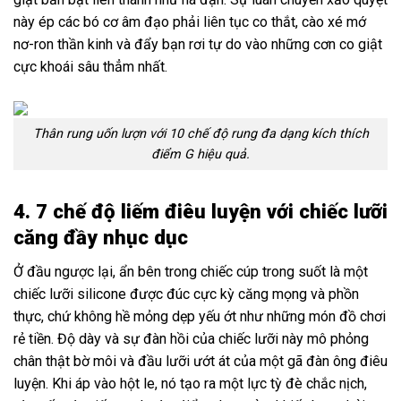
này ép các bó cơ âm đạo phải liên tục co thắt, cào xé mớ
nơ-ron thần kinh và đẩy bạn rơi tự do vào những cơn co giật
cực khoái sâu thẳm nhất.
Thân rung uốn lượn với 10 chế độ rung đa dạng kích thích
điểm G hiệu quả.
4. 7 chế độ liếm điêu luyện với chiếc lưỡi
căng đầy nhục dục
Ở đầu ngược lại, ẩn bên trong chiếc cúp trong suốt là một
chiếc lưỡi silicone được đúc cực kỳ căng mọng và phồn
thực, chứ không hề mỏng dẹp yếu ớt như những món đồ chơi
rẻ tiền. Độ dày và sự đàn hồi của chiếc lưỡi này mô phỏng
chân thật bờ môi và đầu lưỡi ướt át của một gã đàn ông điêu
luyện. Khi áp vào hột le, nó tạo ra một lực tỳ đè chắc nịch,