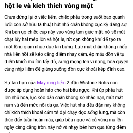
hột le và kích thích vòng một
Chưa dừng lại ở việc liếm, chiếc phễu trong suốt bao quanh
lưỡi còn sở hữu tà thuật hút nhả chân không cực kỳ đáng sợ.
Khi bạn ụp chiếc cúp này vào vùng tam giác mật, nó sẽ mút
chặt lấy hai mép lồn và hột le, rút cạn không khí để tạo ra
một lồng giam nhục dục kín bưng. Lực mút chân không nhấp
nhả liên hồi sẽ kéo căng điểm nhạy cảm, ép máu dồn về tụ
điểm khiến mu lồn tấy đỏ, sưng mọng lên vì nứng, hòa quyện
cùng nhịp liếm để giáng xuống đòn cực khoái kép đỉnh cao.
Sự tàn bạo của
Máy rung liếm
2 đầu Wistone Rohs còn
được áp dụng hoàn hảo cho hai bầu ngực. Khi úp phễu hút
lên nhũ hoa, lực kéo dãn chân không sẽ nhào nặn, mút mát
núm vú đến mức nổi da gà. Việc hút nhả đều đặn này không
chỉ kích thích khoái cảm tê dại chạy dọc sống lưng, mà còn
thúc đẩy tuần hoàn máu, giúp bầu ngực và cả vùng mu lồn
ngày càng căng tròn, nảy nở và nhạy bén hơn qua từng đêm