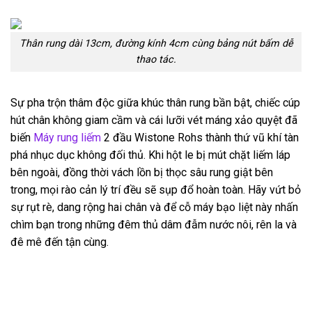
Thân rung dài 13cm, đường kính 4cm cùng bảng nút bấm dễ
thao tác.
Sự pha trộn thâm độc giữa khúc thân rung bần bật, chiếc cúp
hút chân không giam cầm và cái lưỡi vét máng xảo quyệt đã
biến
Máy rung liếm
2 đầu Wistone Rohs thành thứ vũ khí tàn
phá nhục dục không đối thủ. Khi hột le bị mút chặt liếm láp
bên ngoài, đồng thời vách lồn bị thọc sâu rung giật bên
trong, mọi rào cản lý trí đều sẽ sụp đổ hoàn toàn. Hãy vứt bỏ
sự rụt rè, dang rộng hai chân và để cỗ máy bạo liệt này nhấn
chìm bạn trong những đêm thủ dâm đẫm nước nôi, rên la và
đê mê đến tận cùng.