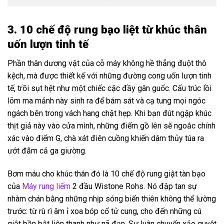
3. 10 chế độ rung bạo liệt từ khúc thân
uốn lượn tinh tế
Phần thân dương vật của cỗ máy không hề thẳng đuột thô
kệch, mà được thiết kế với những đường cong uốn lượn tinh
tế, trồi sụt hệt như một chiếc cặc đầy gân guốc. Cấu trúc lồi
lõm ma mảnh này sinh ra để bám sát và cạ tung mọi ngóc
ngách bên trong vách hang chật hẹp. Khi bạn đút ngập khúc
thịt giả này vào cửa mình, những điểm gồ lên sẽ ngoắc chính
xác vào điểm G, chà xát điên cuồng khiến dâm thủy túa ra
ướt đẫm cả ga giường.
Bơm máu cho khúc thân đó là 10 chế độ rung giật tàn bạo
của
Máy rung liếm
2 đầu Wistone Rohs. Nó đập tan sự
nhàm chán bằng những nhịp sóng biến thiên không thể lường
trước: từ rù rì âm ỉ xoa bóp cổ tử cung, cho đến những cú
giật bần bật liên thanh như nã đạn. Sự luân chuyển xảo quyệt