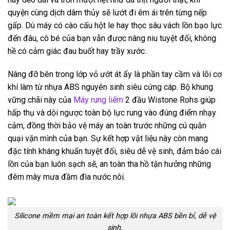
quyện cùng dịch dâm thủy sẽ lướt đi êm ái trên từng nếp
gấp. Dù máy có cào cấu hột le hay thọc sâu vách lồn bạo lực
đến đâu, cô bé của bạn vẫn được nâng niu tuyệt đối, không
hề có cảm giác đau buốt hay trầy xước.
Nâng đỡ bên trong lớp vỏ ướt át ấy là phần tay cầm và lõi cơ
khí làm từ nhựa ABS nguyên sinh siêu cứng cáp. Bộ khung
vững chãi này của
Máy rung liếm
2 đầu Wistone Rohs giúp
hấp thụ và dội ngược toàn bộ lực rung vào đúng điểm nhạy
cảm, đồng thời bảo vệ máy an toàn trước những cú quằn
quại vặn mình của bạn. Sự kết hợp vật liệu này còn mang
đặc tính kháng khuẩn tuyệt đối, siêu dễ vệ sinh, đảm bảo cái
lồn của bạn luôn sạch sẽ, an toàn tha hồ tận hưởng những
đêm mây mưa đầm đìa nước nôi.
Silicone mềm mại an toàn kết hợp lõi nhựa ABS bền bỉ, dễ vệ
sinh.