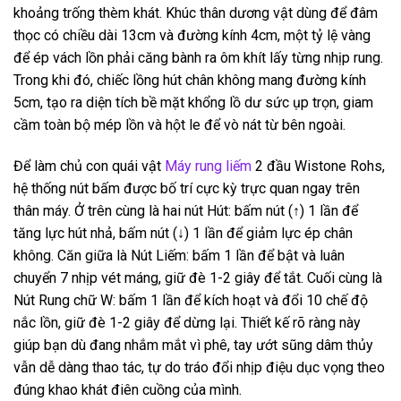
khoảng trống thèm khát. Khúc thân dương vật dùng để đâm
thọc có chiều dài 13cm và đường kính 4cm, một tỷ lệ vàng
để ép vách lồn phải căng bành ra ôm khít lấy từng nhịp rung.
Trong khi đó, chiếc lồng hút chân không mang đường kính
5cm, tạo ra diện tích bề mặt khổng lồ dư sức ụp trọn, giam
cầm toàn bộ mép lồn và hột le để vò nát từ bên ngoài.
Để làm chủ con quái vật
Máy rung liếm
2 đầu Wistone Rohs,
hệ thống nút bấm được bố trí cực kỳ trực quan ngay trên
thân máy. Ở trên cùng là hai nút Hút: bấm nút (↑) 1 lần để
tăng lực hút nhả, bấm nút (↓) 1 lần để giảm lực ép chân
không. Căn giữa là Nút Liếm: bấm 1 lần để bật và luân
chuyển 7 nhịp vét máng, giữ đè 1-2 giây để tắt. Cuối cùng là
Nút Rung chữ W: bấm 1 lần để kích hoạt và đổi 10 chế độ
nắc lồn, giữ đè 1-2 giây để dừng lại. Thiết kế rõ ràng này
giúp bạn dù đang nhắm mắt vì phê, tay ướt sũng dâm thủy
vẫn dễ dàng thao tác, tự do tráo đổi nhịp điệu dục vọng theo
đúng khao khát điên cuồng của mình.