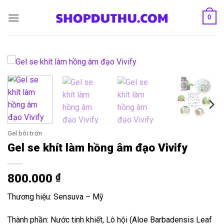
Bỏ
0
qua
nội
dung
Gel bôi trơn
Gel se khít làm hồng âm đạo Vivify
800.000
₫
Thương hiệu: Sensuva – Mỹ
Thành phần: Nước tinh khiết, Lô hội (Aloe Barbadensis Leaf