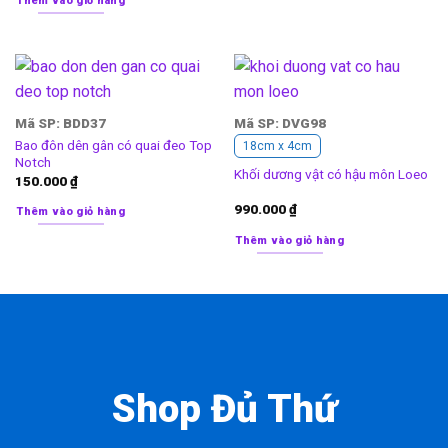
Thêm vào giỏ hàng
Mã SP: BDD37
Mã SP: DVG98
Bao đôn dên gân có quai đeo Top
18cm x 4cm
Notch
Khối dương vật có hậu môn Loeo
150.000
₫
990.000
₫
Thêm vào giỏ hàng
Thêm vào giỏ hàng
Shop Đủ Thứ