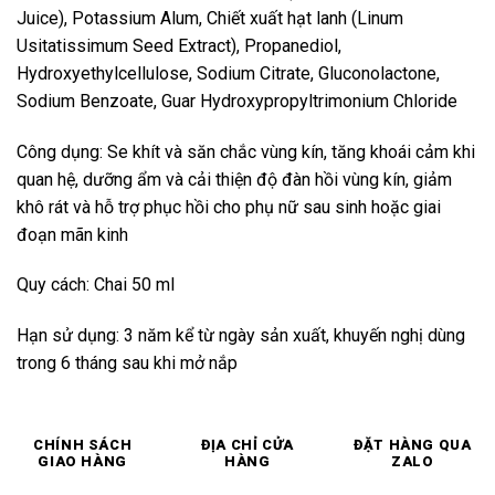
Juice), Potassium Alum, Chiết xuất hạt lanh (Linum
Usitatissimum Seed Extract), Propanediol,
Hydroxyethylcellulose, Sodium Citrate, Gluconolactone,
Sodium Benzoate, Guar Hydroxypropyltrimonium Chloride
Công dụng: Se khít và săn chắc vùng kín, tăng khoái cảm khi
quan hệ, dưỡng ẩm và cải thiện độ đàn hồi vùng kín, giảm
khô rát và hỗ trợ phục hồi cho phụ nữ sau sinh hoặc giai
đoạn mãn kinh
Quy cách: Chai 50 ml
Hạn sử dụng: 3 năm kể từ ngày sản xuất, khuyến nghị dùng
trong 6 tháng sau khi mở nắp
CHÍNH SÁCH
ĐỊA CHỈ CỬA
ĐẶT HÀNG QUA
GIAO HÀNG
HÀNG
ZALO