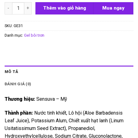
Gel se khít làm hồng âm đạo Vivify số lượng
Thêm vào giỏ hàng
Mua ngay
SKU:
GE31
Danh mục:
Gel bôi trơn
MÔ TẢ
ĐÁNH GIÁ (0)
Thương hiệu:
Sensuva – Mỹ
Thành phần:
Nước tinh khiết, Lô hội (Aloe Barbadensis
Leaf Juice), Potassium Alum, Chiết xuất hạt lanh (Linum
Usitatissimum Seed Extract), Propanediol,
Hydroxyethylcellulose, Sodium Citrate, Gluconolactone,