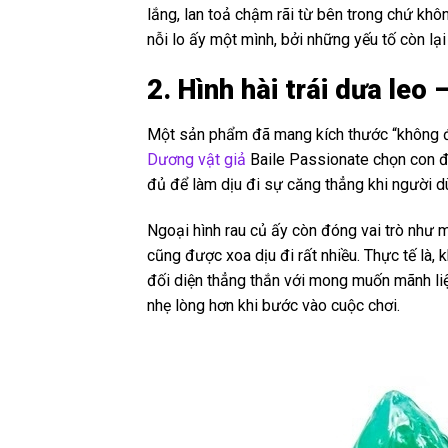
lắng, lan toả chậm rãi từ bên trong chứ khô
nỗi lo ấy một mình, bởi những yếu tố còn lạ
2. Hình hài trái dưa le
Một sản phẩm đã mang kích thước “không đù
Dương vật giả
Baile Passionate chọn con đư
đủ để làm dịu đi sự căng thẳng khi người d
Ngoại hình rau củ ấy còn đóng vai trò như m
cũng được xoa dịu đi rất nhiều. Thực tế là
đối diện thẳng thắn với mong muốn mãnh liệt
nhẹ lòng hơn khi bước vào cuộc chơi.