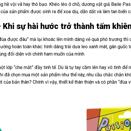
ng hề vội vã hay thô bạo. Khéo léo ở chỗ, dương vật giả Baile Pa
i của sản phẩm được sinh ra để xoa dịu, dẫn dắt và làm tan biến 
o – Khi sự hài hước trở thành tấm kh
a được đâu” mà lại khoác lên mình dáng vẻ quá phô trương thì 
ờng hoàn toàn khác: hình dáng trái dưa leo xanh mát, gân guốc tự
ùng đối diện với chính ham muốn của mình.
ột lớp “che mắt” đầy tinh tế. Dù là tự tay cầm lên hay vô tình để
, khi đã chọn mua một sản phẩm như thế này, nhu cầu chắc chắn 
 của bản thân? Chính vì vậy, thiết kế thân thiện và có phần “đùa 