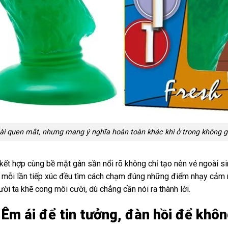
ài quen mắt, nhưng mang ý nghĩa hoàn toàn khác khi ở trong không gi
kết hợp cùng bề mặt gân sần nổi rõ không chỉ tạo nên vẻ ngoài 
, mỗi lần tiếp xúc đều tìm cách chạm đúng những điểm nhạy cảm n
ời ta khẽ cong môi cười, dù chẳng cần nói ra thành lời.
– Êm ái để tin tưởng, đàn hồi để khô