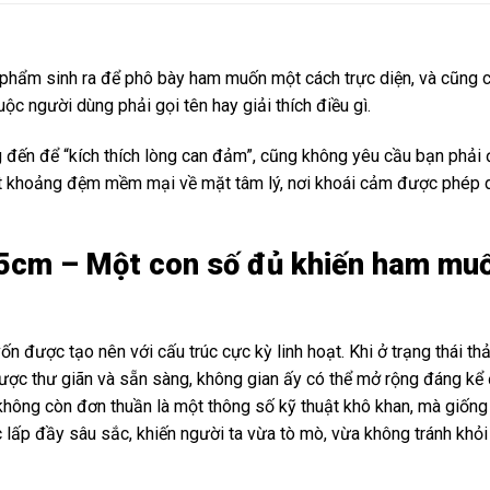
 phẩm sinh ra để phô bày ham muốn một cách trực diện, và cũng c
ộc người dùng phải gọi tên hay giải thích điều gì.
 đến để “kích thích lòng can đảm”, cũng không yêu cầu bạn phải đ
t khoảng đệm mềm mại về mặt tâm lý, nơi khoái cảm được phép di
.5cm – Một con số đủ khiến ham muố
 được tạo nên với cấu trúc cực kỳ linh hoạt. Khi ở trạng thái thả
được thư giãn và sẵn sàng, không gian ấy có thể mở rộng đáng kể 
hông còn đơn thuần là một thông số kỹ thuật khô khan, mà giống n
lấp đầy sâu sắc, khiến người ta vừa tò mò, vừa không tránh khỏi