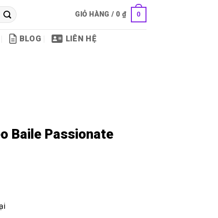
GIỎ HÀNG /
0
₫
0
BLOG
LIÊN HỆ
eo Baile Passionate
ại