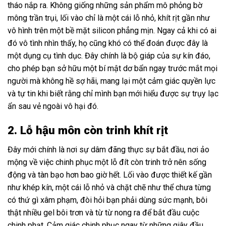
tháo nắp ra. Không giống những sản phẩm mô phỏng bờ
mông trần trụi, lối vào chỉ là một cái lỗ nhỏ, khít rịt gần như
vô hình trên một bề mặt silicon phẳng mịn. Ngay cả khi có ai
đó vô tình nhìn thấy, họ cũng khó có thể đoán được đây là
một dụng cụ tình dục. Đây chính là bộ giáp của sự kín đáo,
cho phép bạn sở hữu một bí mật dơ bẩn ngay trước mắt mọi
người mà không hề sợ hãi, mang lại một cảm giác quyền lực
và tự tin khi biết rằng chỉ mình bạn mới hiểu được sự trụy lạc
ẩn sau vẻ ngoài vô hại đó.
2. Lỗ hậu môn còn trinh khít rịt
Đây mới chính là nơi sự dâm đãng thực sự bắt đầu, nơi ảo
mộng về việc chinh phục một lỗ đít còn trinh trở nên sống
động và tàn bạo hơn bao giờ hết. Lối vào được thiết kế gần
như khép kín, một cái lỗ nhỏ và chặt chẽ như thể chưa từng
có thứ gì xâm phạm, đòi hỏi bạn phải dùng sức mạnh, bôi
thật nhiều gel bôi trơn và từ từ nong ra để bắt đầu cuộc
chinh phạt. Cảm giác chinh phục ngay từ những giây đầu