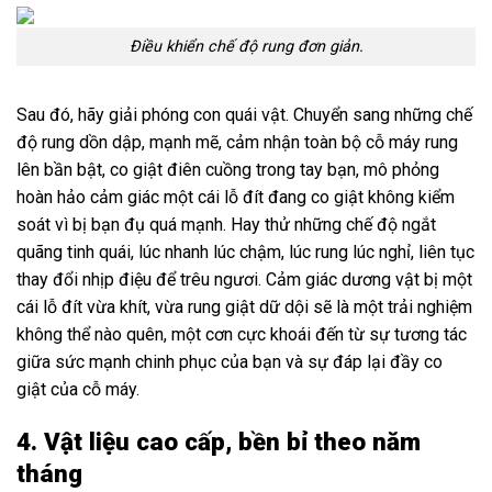
Điều khiển chế độ rung đơn giản.
Sau đó, hãy giải phóng con quái vật. Chuyển sang những chế
độ rung dồn dập, mạnh mẽ, cảm nhận toàn bộ cỗ máy rung
lên bần bật, co giật điên cuồng trong tay bạn, mô phỏng
hoàn hảo cảm giác một cái lỗ đít đang co giật không kiểm
soát vì bị bạn đụ quá mạnh. Hay thử những chế độ ngắt
quãng tinh quái, lúc nhanh lúc chậm, lúc rung lúc nghỉ, liên tục
thay đổi nhịp điệu để trêu ngươi. Cảm giác dương vật bị một
cái lỗ đít vừa khít, vừa rung giật dữ dội sẽ là một trải nghiệm
không thể nào quên, một cơn cực khoái đến từ sự tương tác
giữa sức mạnh chinh phục của bạn và sự đáp lại đầy co
giật của cỗ máy.
4. Vật liệu cao cấp, bền bỉ theo năm
tháng