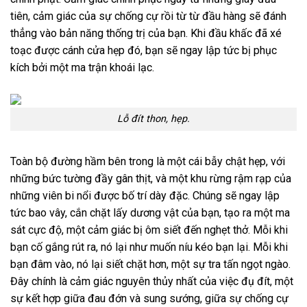
tiên, cảm giác của sự chống cự rồi từ từ đầu hàng sẽ đánh
thẳng vào bản năng thống trị của bạn. Khi đầu khấc đã xé
toạc được cánh cửa hẹp đó, bạn sẽ ngay lập tức bị phục
kích bởi một ma trận khoái lạc.
Lỗ đít thon, hẹp.
Toàn bộ đường hầm bên trong là một cái bẫy chật hẹp, với
những bức tường đầy gân thịt, và một khu rừng rậm rạp của
những viên bi nổi được bố trí dày đặc. Chúng sẽ ngay lập
tức bao vây, cắn chặt lấy dương vật của bạn, tạo ra một ma
sát cực độ, một cảm giác bị ôm siết đến nghẹt thở. Mỗi khi
bạn cố gắng rút ra, nó lại như muốn níu kéo bạn lại. Mỗi khi
bạn đâm vào, nó lại siết chặt hơn, một sự tra tấn ngọt ngào.
Đây chính là cảm giác nguyên thủy nhất của việc đụ đít, một
sự kết hợp giữa đau đớn và sung sướng, giữa sự chống cự