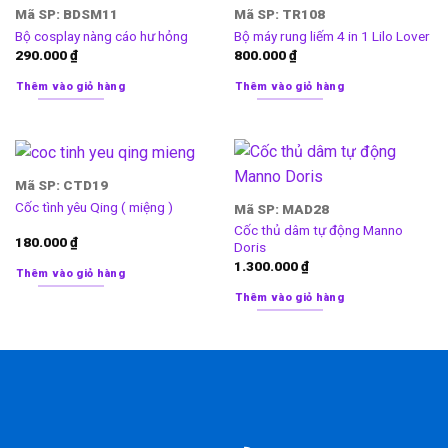
Mã SP: BDSM11
Mã SP: TR108
Bộ cosplay nàng cáo hư hỏng
Bộ máy rung liếm 4 in 1 Lilo Lover
290.000
₫
800.000
₫
Thêm vào giỏ hàng
Thêm vào giỏ hàng
Mã SP: CTD19
Cốc tình yêu Qing ( miệng )
Mã SP: MAD28
Cốc thủ dâm tự động Manno
180.000
₫
Doris
1.300.000
₫
Thêm vào giỏ hàng
Thêm vào giỏ hàng