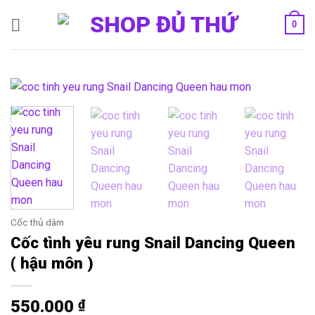
Bỏ
0
qua
nội
dung
Cốc thủ dâm
Cốc tình yêu rung Snail Dancing Queen
( hậu môn )
550.000
₫