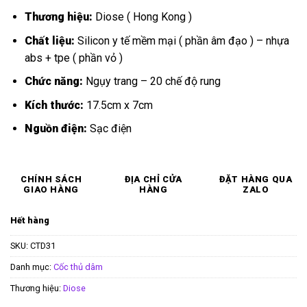
Thương hiệu:
Diose ( Hong Kong )
Chất liệu:
Silicon y tế mềm mại ( phần âm đạo ) – nhựa
abs + tpe ( phần vỏ )
Chức năng:
Ngụy trang – 20 chế độ rung
Kích thước:
17.5cm x 7cm
Nguồn điện:
Sạc điện
CHÍNH SÁCH
ĐỊA CHỈ CỬA
ĐẶT HÀNG QUA
GIAO HÀNG
HÀNG
ZALO
Hết hàng
SKU:
CTD31
Danh mục:
Cốc thủ dâm
Thương hiệu:
Diose