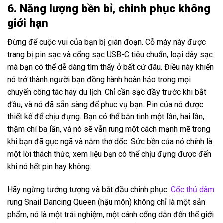
6. Năng lượng bền bỉ, chinh phục không
giới hạn
Đừng để cuộc vui của bạn bị gián đoạn. Cỗ máy này được
trang bị pin sạc và cổng sạc USB-C tiêu chuẩn, loại dây sạc
mà bạn có thể dễ dàng tìm thấy ở bất cứ đâu. Điều này khiến
nó trở thành người bạn đồng hành hoàn hảo trong mọi
chuyến công tác hay du lịch. Chỉ cần sạc đầy trước khi bắt
đầu, và nó đã sẵn sàng để phục vụ bạn. Pin của nó được
thiết kế để chịu đựng. Bạn có thể bắn tinh một lần, hai lần,
thậm chí ba lần, và nó sẽ vẫn rung một cách mạnh mẽ trong
khi bạn đã gục ngã và nằm thở dốc. Sức bền của nó chính là
một lời thách thức, xem liệu bạn có thể chịu đựng được đến
khi nó hết pin hay không.
Hãy ngừng tưởng tượng và bắt đầu chinh phục.
Cốc thủ dâm
rung Snail Dancing Queen (hậu môn) không chỉ là một sản
phẩm, nó là một trải nghiệm, một cánh cổng dẫn đến thế giới