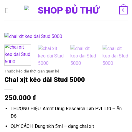
Bỏ
0
qua
nội
dung
Thuốc kéo dài thời gian quan hệ
Chai xịt kéo dài Stud 5000
250.000
₫
THƯƠNG HIỆU: Amrit Drug Research Lab Pvt. Ltd – Ấn
Độ
QUY CÁCH: Dung tích 5ml – dạng chai xịt