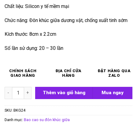
Chất liệu: Silicon y tế mềm mại
Chức năng: Đôn khúc giữa dương vật, chống xuất tinh sớm
Kích thước: 8cm x 2.2cm
Số lần sử dụng: 20 – 30 lần
CHÍNH SÁCH
ĐỊA CHỈ CỬA
ĐẶT HÀNG QUA
GIAO HÀNG
HÀNG
ZALO
Bao cao su đôn khúc giữa Melon Essence số lượng
Thêm vào giỏ hàng
Mua ngay
SKU:
BKG24
Danh mục:
Bao cao su đôn khúc giữa